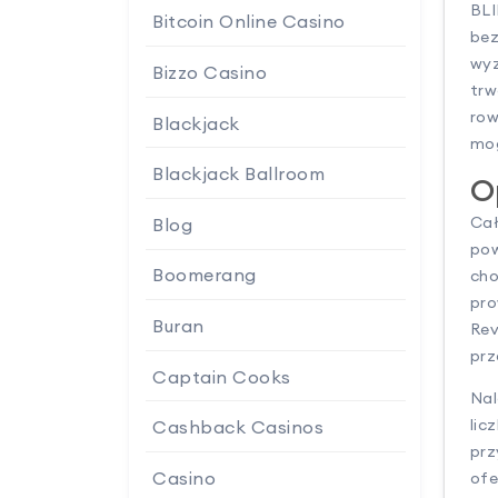
BLI
Bitcoin Online Casino
bez
wyz
Bizzo Casino
trw
row
Blackjack
mog
Blackjack Ballroom
O
Cał
Blog
pow
Boomerang
cho
pro
Buran
Rev
prz
Captain Cooks
Nal
lic
Cashback Casinos
prz
Casino
ofe