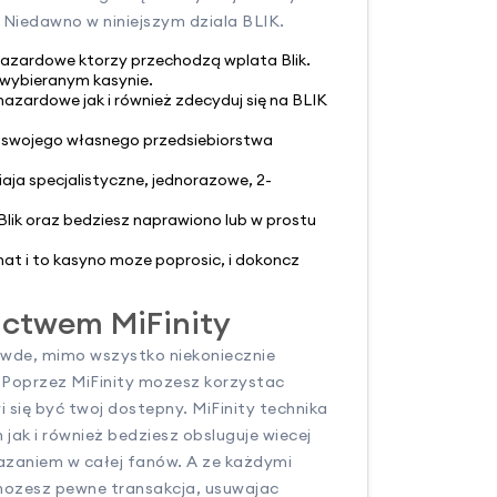
Niedawno w niniejszym dziala BLIK.
 hazardowe ktorzy przechodzą wplata Blik.
 wybieranym kasynie.
azardowe jak i również zdecyduj się na BLIK
k swojego własnego przedsiebiorstwa
aja specjalistyczne, jednorazowe, 2-
lik oraz bedziesz naprawiono lub w prostu
at i to kasyno moze poprosic, i dokoncz
ictwem MiFinity
awde, mimo wszystko niekoniecznie
 Poprzez MiFinity mozesz korzystac
się być twoj dostepny. MiFinity technika
jak i również bedziesz obsluguje wiecej
iazaniem w całej fanów. A ze każdymi
ż mozesz pewne transakcja, usuwajac