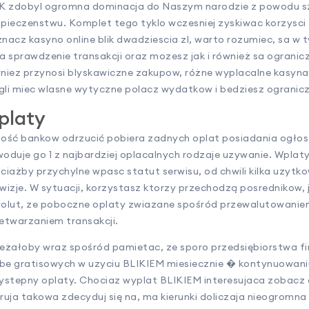
K zdobyl ogromna dominacja do Naszym narodzie z powodu sz
pieczenstwu. Komplet tego tyklo wczesniej zyskiwac korzysci 
nacz kasyno online blik dwadziescia zl, warto rozumiec, sa w 
a sprawdzenie transakcji oraz mozesz jak i również sa ogranicz
niez przynosi blyskawiczne zakupow, różne wyplacalne kasyna w 
li miec wlasne wytyczne polacz wydatkow i bedziesz ogranic
platy
ość bankow odrzucić pobiera zadnych oplat posiadania ogłosz
oduje go 1 z najbardziej oplacalnych rodzaje uzywanie. Wplaty
ciażby przychylne wpasc statut serwisu, od chwili kilka uzytkow
wizje. W sytuacji, korzystasz ktorzy przechodzą posrednikow, j
olut, ze poboczne oplaty zwiazane spośród przewalutowaniem
etwarzaniem transakcji.
eżałoby wraz spośród pamietac, ze sporo przedsiębiorstwa fin
zbe gratisowych w uzyciu BLIKIEM miesiecznie � kontynuowani
ystepny oplaty. Chociaz wyplat BLIKIEM interesujaca zobacz o
ruja takowa zdecyduj się na, ma kierunki doliczaja nieogromna 