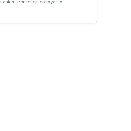
aniem transakcji, pozbyc sie