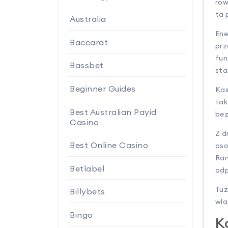
row
ta 
Australia
Ene
Baccarat
prz
fun
Bassbet
sta
Beginner Guides
Kas
tak
Best Australian Payid
bez
Casino
Z d
Best Online Casino
oso
Ran
Betlabel
odp
Tuz
Billybets
wla
Bingo
K