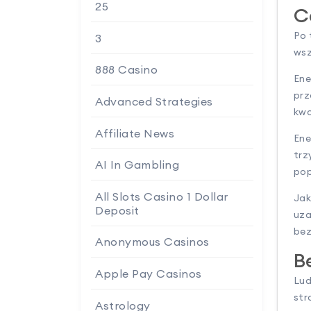
25
C
Po 
3
wsz
888 Casino
Ene
prz
Advanced Strategies
kwo
Affiliate News
Ene
trz
AI In Gambling
pop
All Slots Casino 1 Dollar
Jak
Deposit
uza
bez
Anonymous Casinos
B
Apple Pay Casinos
Lud
str
Astrology