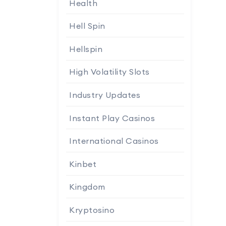
Health
Hell Spin
Hellspin
High Volatility Slots
Industry Updates
Instant Play Casinos
International Casinos
Kinbet
Kingdom
Kryptosino