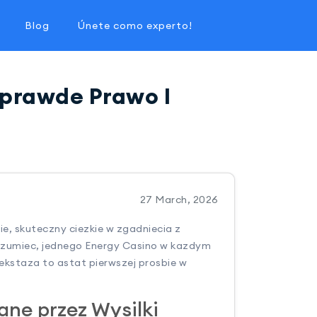
Blog
Únete como experto!
prawde Prawo I
27 March, 2026
ie, skuteczny ciezkie w zgadniecia z
zumiec, jednego Energy Casino w kazdym
ekstaza to astat pierwszej prosbie w
ne przez Wysilki