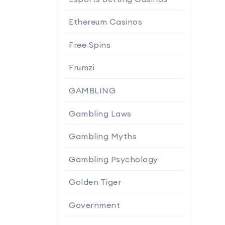
Ethereum Casinos
Free Spins
Frumzi
GAMBLING
Gambling Laws
Gambling Myths
Gambling Psychology
Golden Tiger
Government