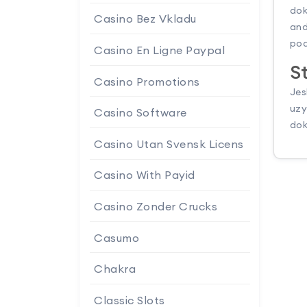
dok
Casino Bez Vkladu
and
pod
Casino En Ligne Paypal
S
Casino Promotions
Jes
uzy
Casino Software
dok
Casino Utan Svensk Licens
Casino With Payid
Casino Zonder Crucks
Casumo
Chakra
Classic Slots