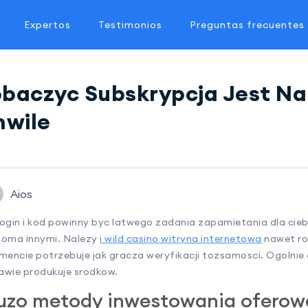
Expertos
Testimonios
Preguntas frecuentes
baczyc Subskrypcja Jest Na
hwile
Aios
login i kod powinny byc latwego zadania zapamietania dla cieb
loma innymi. Nalezy
i wild casino witryna internetowa
nawet ro
encie potrzebuje jak gracza weryfikacji tozsamosci. Ogolnie 
awie produkuje srodkow.
uzo metody inwestowania oferowa