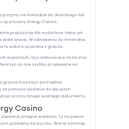
rzyjrzyjmy sie dokladnie do dowolnego lub
ac sportowcy Energy Casino.
arne propozycje dla wydatkow takie-jak
 wiele wiecej. W odniesieniu do minimalna
rostu waluta uzywana z gracza.
ich wyplatach, byc realizowane na lacznie
stworzyc sa one szybko przelewane na
 od gracza moze byc potrzebne
j za pomoca wyslania do daj jezyk
lub po prostu innego waznego dokumentu.
ergy Casino
e zapewne, pragnie wiedziec, ty na pewno
amiast problemu korzystac. Warte zachodu