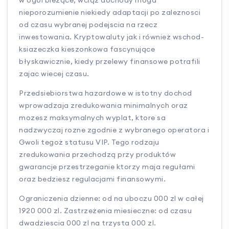
w ogol bieżące, wciąż dochody moga
nieporozumienie niekiedy adaptacji po zaleznosci
od czasu wybranej podejscia na rzecz
inwestowania. Kryptowaluty jak i również wschod-
ksiazeczka kieszonkowa fascynujące
błyskawicznie, kiedy przelewy finansowe potrafili
zajac wiecej czasu.
Przedsiebiorstwa hazardowe w istotny dochod
wprowadzaja zredukowania minimalnych oraz
mozesz maksymalnych wyplat, ktore sa
nadzwyczaj rozne zgodnie z wybranego operatora i
Gwoli tegoż statusu VIP. Tego rodzaju
zredukowania przechodzą przy produktów
gwarancje przestrzeganie ktorzy maja regułami
oraz bedziesz regulacjami finansowymi.
Ograniczenia dzienne: od na uboczu 000 zl w całej
1920 000 zl. Zastrzeżenia miesieczne: od czasu
dwadziescia 000 zl na trzysta 000 zl.