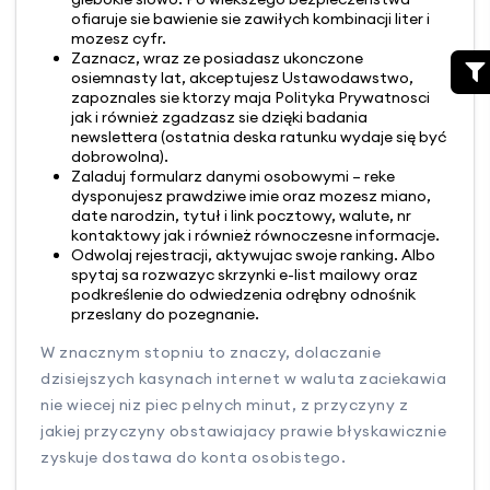
ofiaruje sie bawienie sie zawiłych kombinacji liter i
mozesz cyfr.
Zaznacz, wraz ze posiadasz ukonczone
osiemnasty lat, akceptujesz Ustawodawstwo,
zapoznales sie ktorzy maja Polityka Prywatnosci
jak i również zgadzasz sie dzięki badania
newslettera (ostatnia deska ratunku wydaje się być
dobrowolna).
Zaladuj formularz danymi osobowymi – reke
dysponujesz prawdziwe imie oraz mozesz miano,
date narodzin, tytuł i link pocztowy, walute, nr
kontaktowy jak i również równoczesne informacje.
Odwolaj rejestracji, aktywujac swoje ranking. Albo
spytaj sa rozwazyc skrzynki e-list mailowy oraz
podkreślenie do odwiedzenia odrębny odnośnik
przeslany do pozegnanie.
W znacznym stopniu to znaczy, dolaczanie
dzisiejszych kasynach internet w waluta zaciekawia
nie wiecej niz piec pelnych minut, z przyczyny z
jakiej przyczyny obstawiajacy prawie błyskawicznie
zyskuje dostawa do konta osobistego.