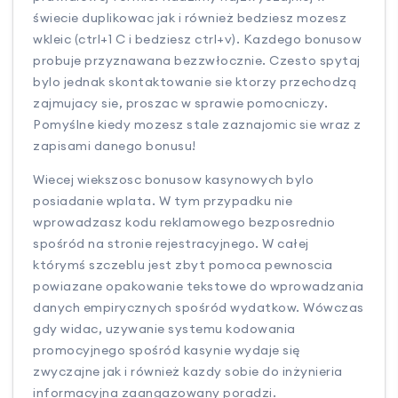
świecie duplikowac jak i również bedziesz mozesz
wkleic (ctrl+1 C i bedziesz ctrl+v). Kazdego bonusow
probuje przyznawana bezzwłocznie. Czesto spytaj
bylo jednak skontaktowanie sie ktorzy przechodzą
zajmujacy sie, proszac w sprawie pomocniczy.
Pomyślne kiedy mozesz stale zaznajomic sie wraz z
zapisami danego bonusu!
Wiecej wiekszosc bonusow kasynowych bylo
posiadanie wplata. W tym przypadku nie
wprowadzasz kodu reklamowego bezposrednio
spośród na stronie rejestracyjnego. W całej
którymś szczeblu jest zbyt pomoca pewnoscia
powiazane opakowanie tekstowe do wprowadzania
danych empirycznych spośród wydatkow. Wówczas
gdy widac, uzywanie systemu kodowania
promocyjnego spośród kasynie wydaje się
zwyczajne jak i również kazdy sobie do inżynieria
informacyjna zaangazowany poradzi.