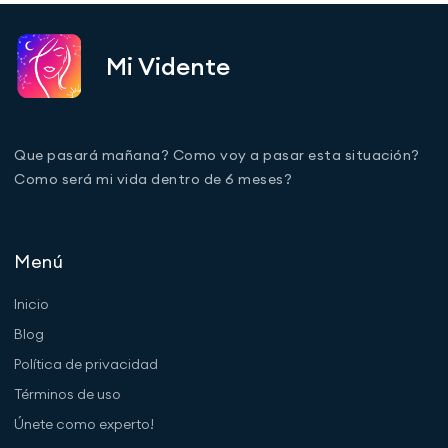
Mi Vidente
Que pasará mañana? Como voy a pasar esta situación?
Como será mi vida dentro de 6 meses?
Menú
Inicio
Blog
Política de privacidad
Términos de uso
Únete como experto!