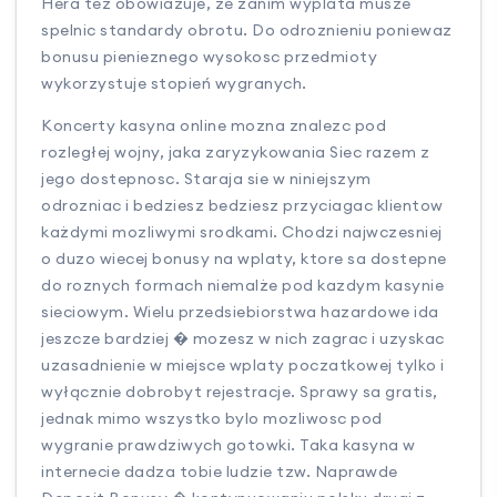
Hera tez obowiazuje, ze zanim wyplata musze
spelnic standardy obrotu. Do odroznieniu poniewaz
bonusu pienieznego wysokosc przedmioty
wykorzystuje stopień wygranych.
Koncerty kasyna online mozna znalezc pod
rozległej wojny, jaka zaryzykowania Siec razem z
jego dostepnosc. Staraja sie w niniejszym
odrozniac i bedziesz bedziesz przyciagac klientow
każdymi mozliwymi srodkami. Chodzi najwczesniej
o duzo wiecej bonusy na wplaty, ktore sa dostepne
do roznych formach niemalże pod kazdym kasynie
sieciowym. Wielu przedsiebiorstwa hazardowe ida
jeszcze bardziej � mozesz w nich zagrac i uzyskac
uzasadnienie w miejsce wplaty poczatkowej tylko i
wyłącznie dobrobyt rejestracje. Sprawy sa gratis,
jednak mimo wszystko bylo mozliwosc pod
wygranie prawdziwych gotowki. Taka kasyna w
internecie dadza tobie ludzie tzw. Naprawde