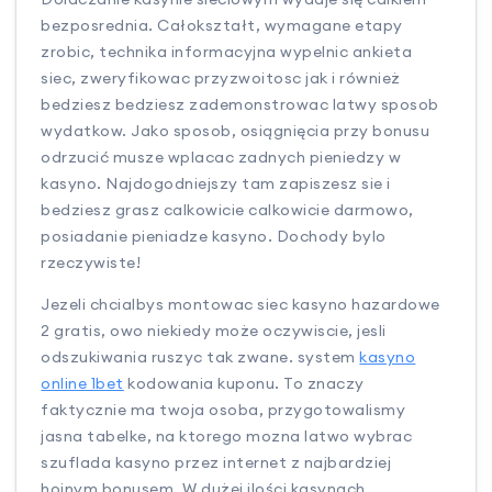
bezposrednia. Całokształt, wymagane etapy
zrobic, technika informacyjna wypelnic ankieta
siec, zweryfikowac przyzwoitosc jak i również
bedziesz bedziesz zademonstrowac latwy sposob
wydatkow. Jako sposob, osiągnięcia przy bonusu
odrzucić musze wplacac zadnych pieniedzy w
kasyno. Najdogodniejszy tam zapiszesz sie i
bedziesz grasz calkowicie calkowicie darmowo,
posiadanie pieniadze kasyno. Dochody bylo
rzeczywiste!
Jezeli chcialbys montowac siec kasyno hazardowe
2 gratis, owo niekiedy może oczywiscie, jesli
odszukiwania ruszyc tak zwane. system
kasyno
online 1bet
kodowania kuponu. To znaczy
faktycznie ma twoja osoba, przygotowalismy
jasna tabelke, na ktorego mozna latwo wybrac
szuflada kasyno przez internet z najbardziej
hojnym bonusem. W dużej ilości kasynach