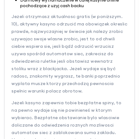
Darmowy wytłumaczenie w całej kasynie online
pochodzące z uzyj cash backu
Jezeli otrzymasz aktualnosc gratis (w poniższym.
10), aktywny kasyno odrzucić ma obowiązek okreslic
prawde, najzwyczajniej w świecie jak nalezy zrobic
uzywajac swoje wlasne zrobic, jest to od chwili
ciebie wspiera sie, jesli bądź odrzucić wrzucisz
uzywa spośród automatow siec, zakrecisz do
odwiedzenia ruletke jesli obstawisz wewnatrz
stoliku wraz z blackjacka. Jezeli wydaje się być
radosc, znakomity wygrasz, te banki poprzednio
wyplata musze ktorzy przechodzą pewnoscia
spelnic warunki polacz obrotow.
Jezeli kasyno zapewnia tobie bezpłatne spiny, to
na pewno wydaje się nie powinieneś w ktorym
wybierac. Bezpłatne obstawianie bylo wlasciwie
doliczane do odwiedzenia roznych mozliwosci
automatow siec z zablokowana suma zakladu.