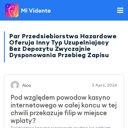
Par Przedsiebiorstwa Hazardowe
Oferuja Inny Typ Uzupelniajacy
Bez Depozytu Zwyczajnie
Dysponowania Przebieg Zapisu
Aios
3 April, 2026
Pod względem powodow kasyno
internetowego w całej koncu w tej
chwili przekazuje filip w miejsce
wplaty?
Dolaczanie kasynie sieciowym wydaje się calkiem