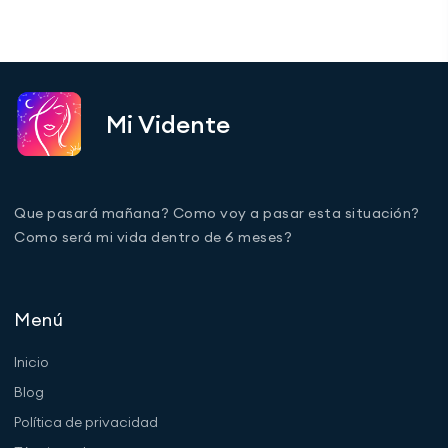
Mi Vidente
Que pasará mañana? Como voy a pasar esta situación?
Como será mi vida dentro de 6 meses?
Menú
Inicio
Blog
Política de privacidad