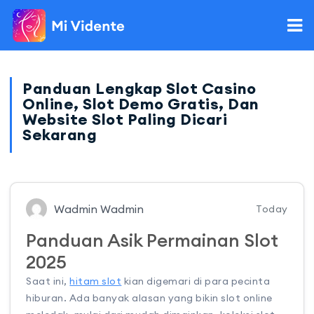
Panduan Lengkap Slot Casino
Online, Slot Demo Gratis, Dan
Website Slot Paling Dicari
Sekarang
Wadmin Wadmin
Today
Panduan Asik Permainan Slot
2025
Saat ini,
hitam slot
kian digemari di para pecinta
hiburan. Ada banyak alasan yang bikin slot online