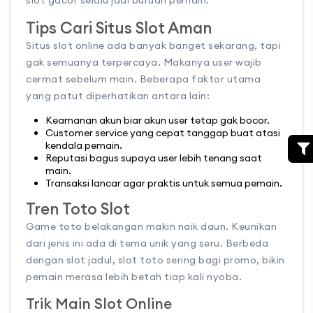
slot gacor selalu jadi buruan pemain.
Tips Cari Situs Slot Aman
Situs slot online ada banyak banget sekarang, tapi
gak semuanya terpercaya. Makanya user wajib
cermat sebelum main. Beberapa faktor utama
yang patut diperhatikan antara lain:
Keamanan akun biar akun user tetap gak bocor.
Customer service yang cepat tanggap buat atasi
kendala pemain.
Reputasi bagus supaya user lebih tenang saat
main.
Transaksi lancar agar praktis untuk semua pemain.
Tren Toto Slot
Game toto belakangan makin naik daun. Keunikan
dari jenis ini ada di tema unik yang seru. Berbeda
dengan slot jadul, slot toto sering bagi promo, bikin
pemain merasa lebih betah tiap kali nyoba.
Trik Main Slot Online