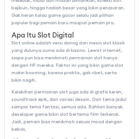
meledak, mulai dari mudah dimainkan, koleksi slot
bejibun, hingga hadiah besar yang bikin penasaran.
Gak heran kalau game gacor selalu jadi pilihan
populer bagi pemain baru maupun pemain pro.
Apa Itu Slot Digital
Slot online adalah versi daring dari mesin slot klasik
yang dulunya cuma ada di kasino. Lewat internet,
siapa pun bisa menikmati permainan slot hanya
dengan HP mereka. Faktor ini yang bikin game slot
makin booming, karena praktis, gak ribet, serta
bikin nagih.
Kelebihan permainan slot juga ada di grafis keren,
soundtrack epik, dan variasi desain. Dari tema jadul
sampai tema fantasi, semua ada. Bahkan banyak
developer game bikin slot bertema film terkenal.
Jadi, pemain bisa menikmati sesuai mood dengan
bebas.