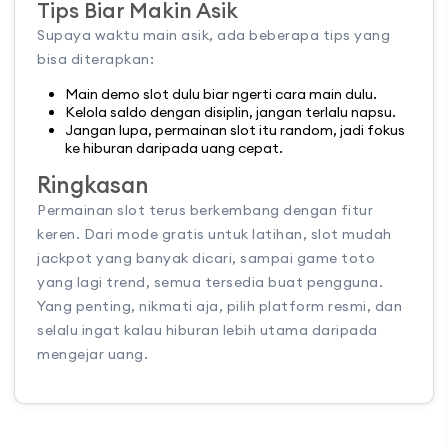
Tips Biar Makin Asik
Supaya waktu main asik, ada beberapa tips yang
bisa diterapkan:
Main demo slot dulu biar ngerti cara main dulu.
Kelola saldo dengan disiplin, jangan terlalu napsu.
Jangan lupa, permainan slot itu random, jadi fokus
ke hiburan daripada uang cepat.
Ringkasan
Permainan slot terus berkembang dengan fitur
keren. Dari mode gratis untuk latihan, slot mudah
jackpot yang banyak dicari, sampai game toto
yang lagi trend, semua tersedia buat pengguna.
Yang penting, nikmati aja, pilih platform resmi, dan
selalu ingat kalau hiburan lebih utama daripada
mengejar uang.