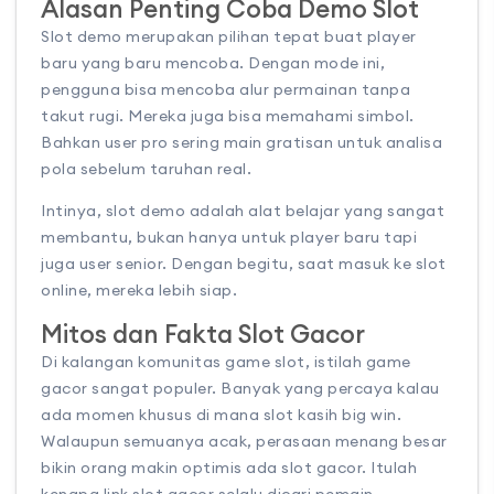
Alasan Penting Coba Demo Slot
Slot demo merupakan pilihan tepat buat player
baru yang baru mencoba. Dengan mode ini,
pengguna bisa mencoba alur permainan tanpa
takut rugi. Mereka juga bisa memahami simbol.
Bahkan user pro sering main gratisan untuk analisa
pola sebelum taruhan real.
Intinya, slot demo adalah alat belajar yang sangat
membantu, bukan hanya untuk player baru tapi
juga user senior. Dengan begitu, saat masuk ke slot
online, mereka lebih siap.
Mitos dan Fakta Slot Gacor
Di kalangan komunitas game slot, istilah game
gacor sangat populer. Banyak yang percaya kalau
ada momen khusus di mana slot kasih big win.
Walaupun semuanya acak, perasaan menang besar
bikin orang makin optimis ada slot gacor. Itulah