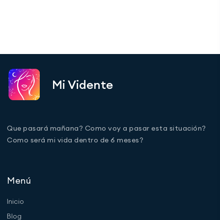
Mi Vidente
Que pasará mañana? Como voy a pasar esta situación?
Como será mi vida dentro de 6 meses?
Menú
Inicio
Blog