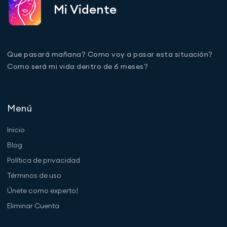
Mi Vidente
Que pasará mañana? Como voy a pasar esta situación?
Como será mi vida dentro de 6 meses?
Menú
Inicio
Blog
Política de privacidad
Términos de uso
Únete como experto!
Eliminar Cuenta