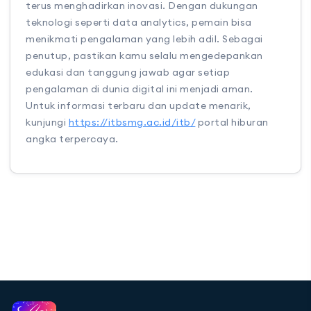
terus menghadirkan inovasi. Dengan dukungan
teknologi seperti data analytics, pemain bisa
menikmati pengalaman yang lebih adil. Sebagai
penutup, pastikan kamu selalu mengedepankan
edukasi dan tanggung jawab agar setiap
pengalaman di dunia digital ini menjadi aman.
Untuk informasi terbaru dan update menarik,
kunjungi
https://itbsmg.ac.id/itb/
portal hiburan
angka terpercaya.