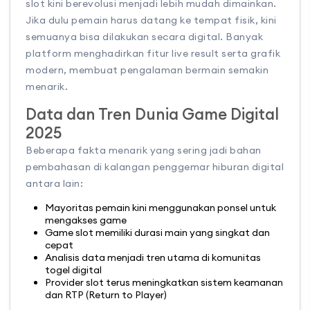
slot kini berevolusi menjadi lebih mudah dimainkan.
Jika dulu pemain harus datang ke tempat fisik, kini
semuanya bisa dilakukan secara digital. Banyak
platform menghadirkan fitur live result serta grafik
modern, membuat pengalaman bermain semakin
menarik.
Data dan Tren Dunia Game Digital
2025
Beberapa fakta menarik yang sering jadi bahan
pembahasan di kalangan penggemar hiburan digital
antara lain:
Mayoritas pemain kini menggunakan ponsel untuk
mengakses game
Game slot memiliki durasi main yang singkat dan
cepat
Analisis data menjadi tren utama di komunitas
togel digital
Provider slot terus meningkatkan sistem keamanan
dan RTP (Return to Player)