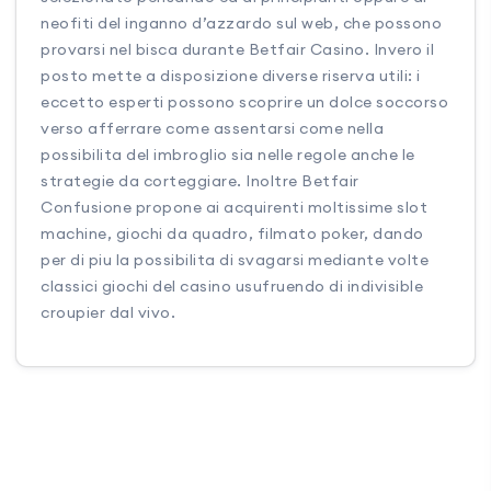
neofiti del inganno d’azzardo sul web, che possono
provarsi nel bisca durante Betfair Casino. Invero il
posto mette a disposizione diverse riserva utili: i
eccetto esperti possono scoprire un dolce soccorso
verso afferrare come assentarsi come nella
possibilita del imbroglio sia nelle regole anche le
strategie da corteggiare. Inoltre Betfair
Confusione propone ai acquirenti moltissime slot
machine, giochi da quadro, filmato poker, dando
per di piu la possibilita di svagarsi mediante volte
classici giochi del casino usufruendo di indivisible
croupier dal vivo.