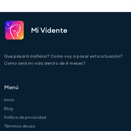
Mi Vidente
Que pasará mañana? Como voy a pasar esta situación?
Como será mi vida dentro de 6 meses?
Menú
Inicio
Blog
Política de privacidad
Términos de uso