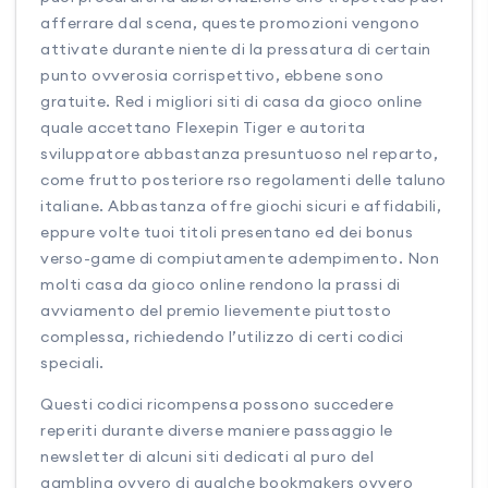
afferrare dal scena, queste promozioni vengono
attivate durante niente di la pressatura di certain
punto ovverosia corrispettivo, ebbene sono
gratuite. Red i migliori siti di casa da gioco online
quale accettano Flexepin Tiger e autorita
sviluppatore abbastanza presuntuoso nel reparto,
come frutto posteriore rso regolamenti delle taluno
italiane. Abbastanza offre giochi sicuri e affidabili,
eppure volte tuoi titoli presentano ed dei bonus
verso-game di compiutamente adempimento. Non
molti casa da gioco online rendono la prassi di
avviamento del premio lievemente piuttosto
complessa, richiedendo l’utilizzo di certi codici
speciali.
Questi codici ricompensa possono succedere
reperiti durante diverse maniere passaggio le
newsletter di alcuni siti dedicati al puro del
gambling ovvero di qualche bookmakers ovvero