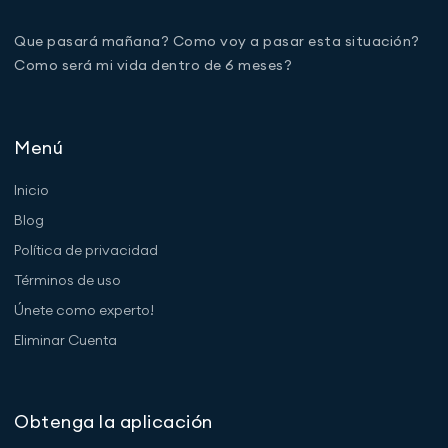
Que pasará mañana? Como voy a pasar esta situación?
Como será mi vida dentro de 6 meses?
Menú
Inicio
Blog
Política de privacidad
Términos de uso
Únete como experto!
Eliminar Cuenta
Obtenga la aplicación