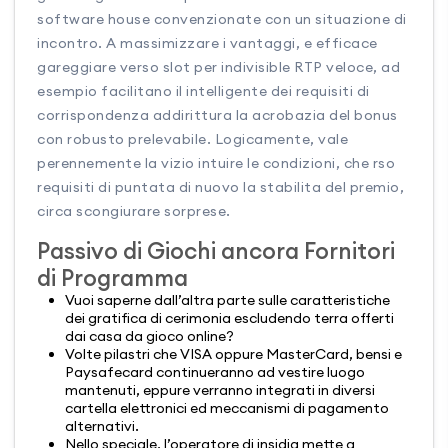
software house convenzionate con un situazione di
incontro. A massimizzare i vantaggi, e efficace
gareggiare verso slot per indivisible RTP veloce, ad
esempio facilitano il intelligente dei requisiti di
corrispondenza addirittura la acrobazia del bonus
con robusto prelevabile. Logicamente, vale
perennemente la vizio intuire le condizioni, che rso
requisiti di puntata di nuovo la stabilita del premio,
circa scongiurare sorprese.
Passivo di Giochi ancora Fornitori
di Programma
Vuoi saperne dall’altra parte sulle caratteristiche
dei gratifica di cerimonia escludendo terra offerti
dai casa da gioco online?
Volte pilastri che VISA oppure MasterCard, bensi e
Paysafecard continueranno ad vestire luogo
mantenuti, eppure verranno integrati in diversi
cartella elettronici ed meccanismi di pagamento
alternativi.
Nello speciale, l’operatore di insidia mette a