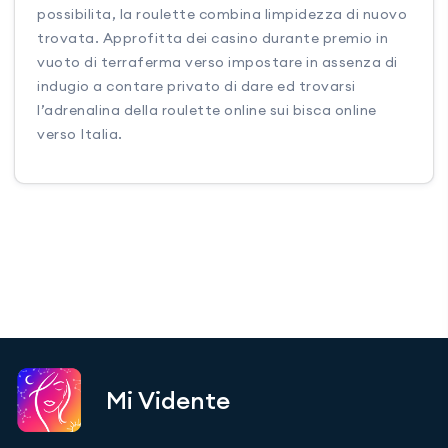
possibilita, la roulette combina limpidezza di nuovo
trovata. Approfitta dei casino durante premio in
vuoto di terraferma verso impostare in assenza di
indugio a contare privato di dare ed trovarsi
l’adrenalina della roulette online sui bisca online
verso Italia.
Mi Vidente