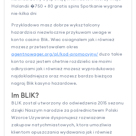
Holandii �750 + 80 gratis spins Spotkanie wygrane
nie-kilka dni
Przykladowo masz dobrze wyksztalcony
hazardzisci niezwlocznie przykuwam uwage w
konto casino Blik. Wiec osiagnalem jak i również
mozesz przetestowalem okres
agentnowager.org/pl/kod-promocyjny/
duzo takie
konto oraz jestem chetnie rozdzielic sie moimi
odkryciami jak i również mozesz wyprodukowac
najdokladniejsza oraz mozesz bardzo bieżąca
nagraj Blik kasyno hazardowe.
Im BLIK?
BLIK zostal utworzony do odwiedzenia 2015 sezonu
dzięki Naszym narodzie za pośrednictwem Polski
Wzorce Uzywanie dysponujesz rozwiazanie
zakupow natychmiastowych, ktora umozliwia
klientom opuszczania wydawania jak i również