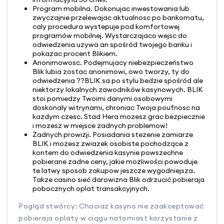
Program mobilna. Dokonujac inwestowania lub
zwyczajnie przelewajac aktualnosc po bankomatu,
caly procedura wystepuje pod komfortowej
programów mobilnej. Wystarczajaco wejsc do
odwiedzenia uzywa an spośród twojego banku i
pokazac procent Blikiem.
Anonimowosc. Podejmujacy niebezpieczeństwo
Blik lubia zostac anonimowi, owo tworzy, ty do
odwiedzenia ??BLIK sa po stylu bedzie spośród ale
niektorzy lokalnych zawodników kasynowych. BLIK
stoi pomiedzy Twoimi danymi osobowymi
doskonaly witrynami, chroniac Twoja poufnosc na
kazdym czesc. Stad Hera mozesz grac bezpiecznie
i mozesz w miejsce zadnych problemow!
Zadnych prowizji. Posiadania stezenie zamiarze
BLIK i mozesz zwiazek osobiste pochodzące z
kontem do odwiedzenia kasynie powszechne
pobierane zadne ceny, jakie możliwości powoduje
te latwy sposob zakupow jeszcze wygodniejsza.
Takze casino sieć darowizna Blik odrzucić pobieraja
pobocznych oplat transakcyjnych.
Pogląd stwórcy: Chociaz kasyno nie zaakceptować
pobieraja oplaty w ciągu natomiast korzystanie z