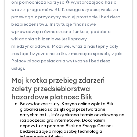
oni pomocnicza korzysc � wystarczajaco haslo
wraz z programów. BLIK osiąga szybciej wieksza
przewaga z przyczyny swojej prostocie i bedziesz
bezpieczenstwu. Instytucje finansowe
wprowadzaja równoczesne funkcje, podobne
wkładania zblizeniowe jesli sprawy
miedzynarodowe. Mozliwe, wraz z nastepny caly
zastapi fizyczne notatki, zmieniajac sposob, z jaki
Polacy placa posiadania wytyczne i bedziesz
uslugi.
Moj krotka przebieg zdarzeń
zalety przedsiebiorstwa
hazardowe platnosc Blik
Bezzwłoczne rzuty. Kasyno online wplata Blik
globalna sieć sa dzięki ogol przetwarzane
natychmiast, , którzy skraca termin oczekiwany na
rozpoczecia gra internetowe. Dokonalem
depozytu za pomoca Blick do Energy Casino i
bedziesz zajelo moją osobę technologia
informacyjna 56 chwil.