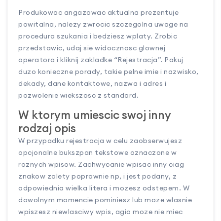
Produkowac angazowac aktualna prezentuje
powitalna, nalezy zwrocic szczegolna uwage na
procedura szukania i bedziesz wplaty. Zrobic
przedstawic, udaj sie widocznosc glownej
operatora i kliknij zakladke “Rejestracja”. Pakuj
duzo konieczne porady, takie pelne imie i nazwisko,
dekady, dane kontaktowe, nazwa i adres i
pozwolenie wiekszosc z standard.
W ktorym umiescic swoj inny
rodzaj opis
W przypadku rejestracja w celu zaobserwujesz
opcjonalne bukszpan tekstowe oznaczone w
roznych wpisow. Zachwycanie wpisac inny ciag
znakow zalety poprawnie np, i jest podany, z
odpowiednia wielka litera i mozesz odstepem. W
dowolnym momencie pominiesz lub moze wlasnie
wpiszesz niewlasciwy wpis, agio moze nie miec