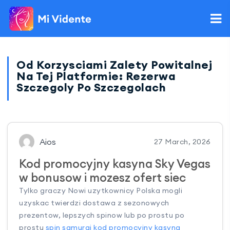
Od Korzysciami Zalety Powitalnej
Na Tej Platformie: Rezerwa
Szczegoly Po Szczegolach
Aios
27 March, 2026
Kod promocyjny kasyna Sky Vegas
w bonusow i mozesz ofert siec
Tylko graczy Nowi uzytkownicy Polska mogli
uzyskac twierdzi dostawa z sezonowych
prezentow, lepszych spinow lub po prostu po
prostu
spin samurai kod promocyjny kasyna