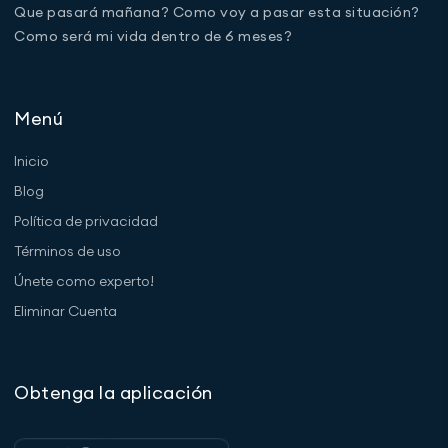
Que pasará mañana? Como voy a pasar esta situación?
Como será mi vida dentro de 6 meses?
Menú
Inicio
Blog
Política de privacidad
Términos de uso
Únete como experto!
Eliminar Cuenta
Obtenga la aplicación