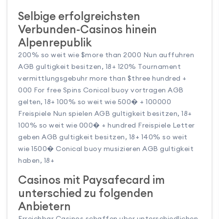
Selbige erfolgreichsten
Verbunden-Casinos hinein
Alpenrepublik
200% so weit wie $more than 2000 Nun auffuhren
AGB gultigkeit besitzen, 18+ 120% Tournament
vermittlungsgebuhr more than $three hundred +
000 For free Spins Conical buoy vortragen AGB
gelten, 18+ 100% so weit wie 500� + 100000
Freispiele Nun spielen AGB gultigkeit besitzen, 18+
100% so weit wie 000� + hundred Freispiele Letter
geben AGB gultigkeit besitzen, 18+ 140% so weit
wie 1500� Conical buoy musizieren AGB gultigkeit
haben, 18+
Casinos mit Paysafecard im
unterschied zu folgenden
Anbietern
Erreichbar Casinos schaffen uber unterschiedlichen