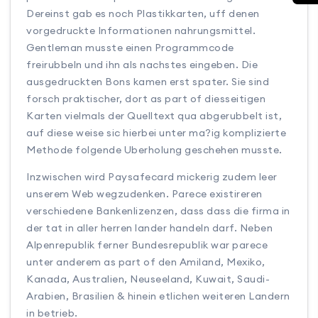
Dereinst gab es noch Plastikkarten, uff denen
vorgedruckte Informationen nahrungsmittel.
Gentleman musste einen Programmcode
freirubbeln und ihn als nachstes eingeben. Die
ausgedruckten Bons kamen erst spater. Sie sind
forsch praktischer, dort as part of diesseitigen
Karten vielmals der Quelltext qua abgerubbelt ist,
auf diese weise sic hierbei unter ma?ig komplizierte
Methode folgende Uberholung geschehen musste.
Inzwischen wird Paysafecard mickerig zudem leer
unserem Web wegzudenken. Parece existireren
verschiedene Bankenlizenzen, dass dass die firma in
der tat in aller herren lander handeln darf. Neben
Alpenrepublik ferner Bundesrepublik war parece
unter anderem as part of den Amiland, Mexiko,
Kanada, Australien, Neuseeland, Kuwait, Saudi-
Arabien, Brasilien & hinein etlichen weiteren Landern
in betrieb.