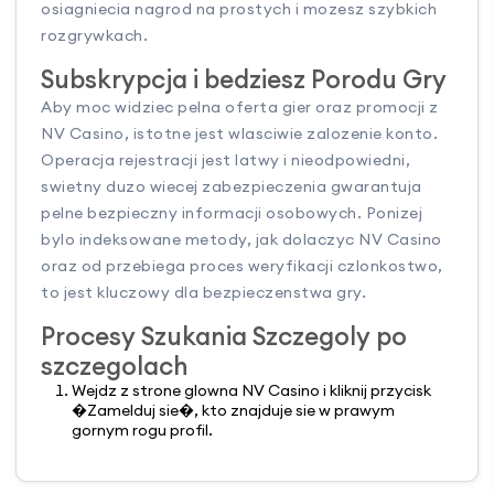
osiagniecia nagrod na prostych i mozesz szybkich
rozgrywkach.
Subskrypcja i bedziesz Porodu Gry
Aby moc widziec pelna oferta gier oraz promocji z
NV Casino, istotne jest wlasciwie zalozenie konto.
Operacja rejestracji jest latwy i nieodpowiedni,
swietny duzo wiecej zabezpieczenia gwarantuja
pelne bezpieczny informacji osobowych. Ponizej
bylo indeksowane metody, jak dolaczyc NV Casino
oraz od przebiega proces weryfikacji czlonkostwo,
to jest kluczowy dla bezpieczenstwa gry.
Procesy Szukania Szczegoly po
szczegolach
Wejdz z strone glowna NV Casino i kliknij przycisk
�Zamelduj sie�, kto znajduje sie w prawym
gornym rogu profil.