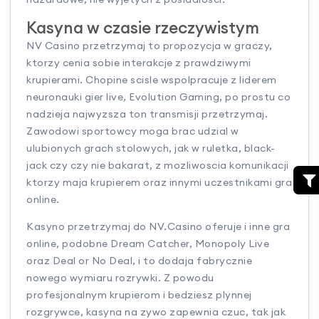
Kasyna w czasie rzeczywistym
NV Casino przetrzymaj to propozycja w graczy,
ktorzy cenia sobie interakcje z prawdziwymi
krupierami. Chopine scisle wspolpracuje z liderem
neuronauki gier live, Evolution Gaming, po prostu co
nadzieja najwyzsza ton transmisji przetrzymaj.
Zawodowi sportowcy moga brac udzial w
ulubionych grach stolowych, jak w ruletka, black-
jack czy czy nie bakarat, z mozliwoscia komunikacji
ktorzy maja krupierem oraz innymi uczestnikami gra
online.
Kasyno przetrzymaj do NV.Casino oferuje i inne gra
online, podobne Dream Catcher, Monopoly Live
oraz Deal or No Deal, i to dodaja fabrycznie
nowego wymiaru rozrywki. Z powodu
profesjonalnym krupierom i bedziesz plynnej
rozgrywce, kasyna na zywo zapewnia czuc, tak jak