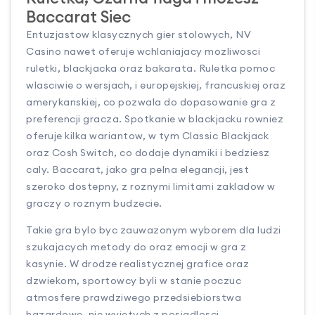
Baccarat Siec
Entuzjastow klasycznych gier stolowych, NV
Casino nawet oferuje wchlaniajacy mozliwosci
ruletki, blackjacka oraz bakarata. Ruletka pomoc
wlasciwie o wersjach, i europejskiej, francuskiej oraz
amerykanskiej, co pozwala do dopasowanie gra z
preferencji gracza. Spotkanie w blackjacku rowniez
oferuje kilka wariantow, w tym Classic Blackjack
oraz Cosh Switch, co dodaje dynamiki i bedziesz
caly. Baccarat, jako gra pelna elegancji, jest
szeroko dostepny, z roznymi limitami zakladow w
graczy o roznym budzecie.
Takie gra bylo byc zauwazonym wyborem dla ludzi
szukajacych metody do oraz emocji w gra z
kasynie. W drodze realistycznej grafice oraz
dzwiekom, sportowcy byli w stanie poczuc
atmosfere prawdziwego przedsiebiorstwa
hazardowe, nie wyjetych z posiadlosci.