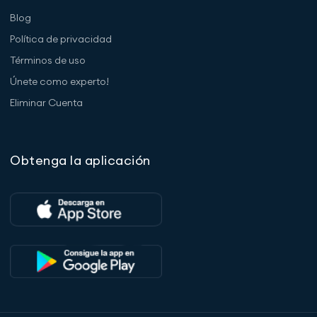
Blog
Política de privacidad
Términos de uso
Únete como experto!
Eliminar Cuenta
Obtenga la aplicación