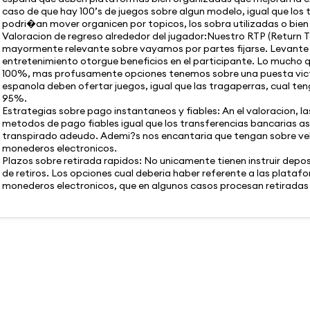
caso de que hay 100’s de juegos sobre algun modelo, igual que lo
podri�an mover organicen por topicos, los sobra utilizadas o bien
Valoracion de regreso alrededor del jugador:Nuestro RTP (Return To 
mayormente relevante sobre vayamos por partes fijarse. Levante s
entretenimiento otorgue beneficios en el participante. Lo mucho 
100%, mas profusamente opciones tenemos sobre una puesta vict
espanola deben ofertar juegos, igual que las tragaperras, cual te
95%.
Estrategias sobre pago instantaneos y fiables: An el valoracion, la
metodos de pago fiables igual que los transferencias bancarias as
transpirado adeudo. Ademi?s nos encantaria que tengan sobre velo
monederos electronicos.
Plazos sobre retirada rapidos: No unicamente tienen instruir dep
de retiros. Los opciones cual deberia haber referente a las plata
monederos electronicos, que en algunos casos procesan retirada