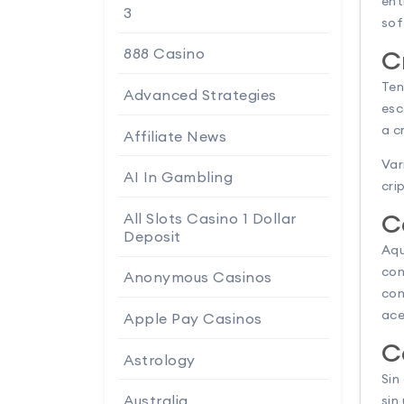
ent
3
sof
888 Casino
C
Ten
Advanced Strategies
esc
a c
Affiliate News
Var
AI In Gambling
cri
C
All Slots Casino 1 Dollar
Deposit
Aqu
com
Anonymous Casinos
com
ace
Apple Pay Casinos
C
Astrology
Sin
Australia
sin