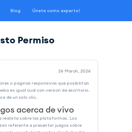
Blog
Únete como experto!
isto Permiso
26 March, 2026
ones o paginas responsivas que posibilitan
a es igual cual con version de escritorio.
a de un solo clic.
egos acerca de vivo
a realista sobre las plataformas. Los
erzan referente a presentar juegos sobre