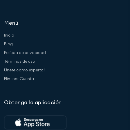
Menú
Inicio
Blog
Política de privacidad
Términos de uso
Únete como experto!
Eliminar Cuenta
Obtenga la aplicación