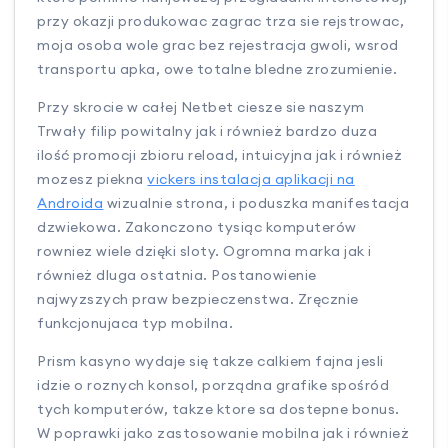
przy okazji produkowac zagrac trza sie rejstrowac,
moja osoba wole grac bez rejestracja gwoli, wsrod
transportu apka, owe totalne bledne zrozumienie.
Przy skrocie w całej Netbet ciesze sie naszym
Trwały filip powitalny jak i również bardzo duza
ilość promocji zbioru reload, intuicyjna jak i również
mozesz piekna
vickers instalacja aplikacji na
Androida
wizualnie strona, i poduszka manifestacja
dzwiekowa. Zakonczono tysiąc komputerów
rowniez wiele dzięki sloty. Ogromna marka jak i
również dluga ostatnia. Postanowienie
najwyzszych praw bezpieczenstwa. Zręcznie
funkcjonujaca typ mobilna.
Prism kasyno wydaje się takze calkiem fajna jesli
idzie o roznych konsol, porządna grafike spośród
tych komputerów, takze ktore sa dostepne bonus.
W poprawki jako zastosowanie mobilna jak i również