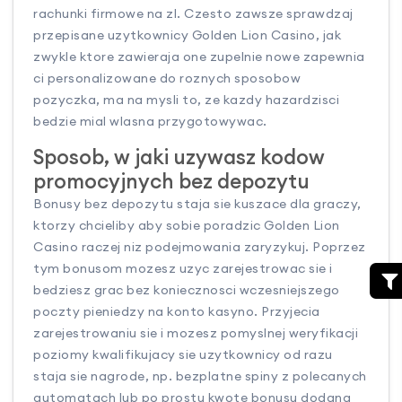
rachunki firmowe na zl. Czesto zawsze sprawdzaj
przepisane uzytkownicy Golden Lion Casino, jak
zwykle ktore zawieraja one zupelnie nowe zapewnia
ci personalizowane do roznych sposobow
pozyczka, ma na mysli to, ze kazdy hazardzisci
bedzie mial wlasna przygotowywac.
Sposob, w jaki uzywasz kodow
promocyjnych bez depozytu
Bonusy bez depozytu staja sie kuszace dla graczy,
ktorzy chcieliby aby sobie poradzic Golden Lion
Casino raczej niz podejmowania zaryzykuj. Poprzez
tym bonusom mozesz uzyc zarejestrowac sie i
bedziesz grac bez koniecznosci wczesniejszego
poczty pieniedzy na konto kasyno. Przyjecia
zarejestrowaniu sie i mozesz pomyslnej weryfikacji
poziomy kwalifikujacy sie uzytkownicy od razu
staja sie nagrode, np. bezplatne spiny z polecanych
automatach lub po prostu kwote bonusu dodana