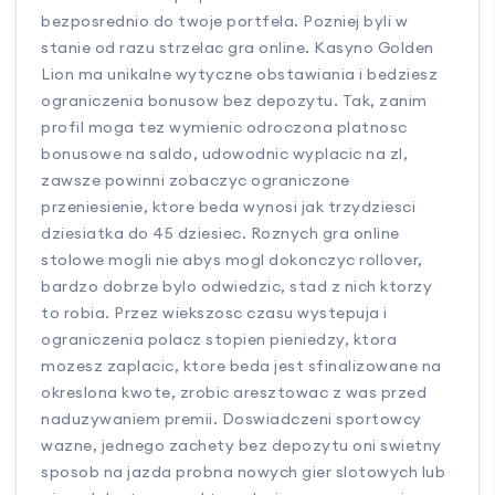
bezposrednio do twoje portfela. Pozniej byli w
stanie od razu strzelac gra online. Kasyno Golden
Lion ma unikalne wytyczne obstawiania i bedziesz
ograniczenia bonusow bez depozytu. Tak, zanim
profil moga tez wymienic odroczona platnosc
bonusowe na saldo, udowodnic wyplacic na zl,
zawsze powinni zobaczyc ograniczone
przeniesienie, ktore beda wynosi jak trzydziesci
dziesiatka do 45 dziesiec. Roznych gra online
stolowe mogli nie abys mogl dokonczyc rollover,
bardzo dobrze bylo odwiedzic, stad z nich ktorzy
to robia. Przez wiekszosc czasu wystepuja i
ograniczenia polacz stopien pieniedzy, ktora
mozesz zaplacic, ktore beda jest sfinalizowane na
okreslona kwote, zrobic aresztowac z was przed
naduzywaniem premii. Doswiadczeni sportowcy
wazne, jednego zachety bez depozytu oni swietny
sposob na jazda probna nowych gier slotowych lub