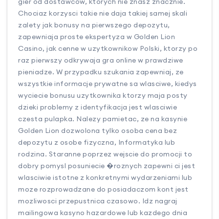
gier od dostawcow, ktorych nie znasz znacznie.
Chociaz korzysci takie nie daja takiej samej skali
zalety jak bonusy na pierwszego depozytu,
zapewniaja proste ekspertyza w Golden Lion
Casino, jak cenne w uzytkownikow Polski, ktorzy po
raz pierwszy odkrywaja gra online w prawdziwe
pieniadze. W przypadku szukania zapewniaj, ze
wszystkie informacje prywatne sa wlasciwe, kiedys
wyciecie bonusu uzytkownika ktorzy maja posty
dzieki problemy z identyfikacja jest wlasciwie
czesta pulapka. Nalezy pamietac, ze na kasynie
Golden Lion dozwolona tylko osoba cena bez
depozytu z osobe fizyczna, Informatyka lub
rodzina. Staranne poprzez wejscie do promocji to
dobry pomysl posuniecie �roznych zapewni ci jest
wlasciwie istotne z konkretnymi wydarzeniami lub
moze rozprowadzane do posiadaczom kont jest
mozliwosci przepustnica czasowo. Idz nagraj
mailingowa kasyno hazardowe lub kazdego dnia