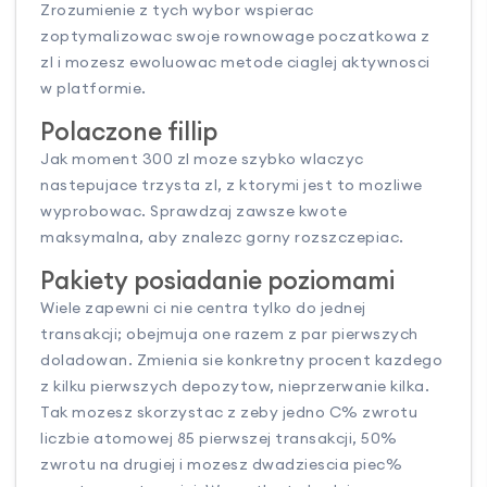
Zrozumienie z tych wybor wspierac
zoptymalizowac swoje rownowage poczatkowa z
zl i mozesz ewoluowac metode ciaglej aktywnosci
w platformie.
Polaczone fillip
Jak moment 300 zl moze szybko wlaczyc
nastepujace trzysta zl, z ktorymi jest to mozliwe
wyprobowac. Sprawdzaj zawsze kwote
maksymalna, aby znalezc gorny rozszczepiac.
Pakiety posiadanie poziomami
Wiele zapewni ci nie centra tylko do jednej
transakcji; obejmuja one razem z par pierwszych
doladowan. Zmienia sie konkretny procent kazdego
z kilku pierwszych depozytow, nieprzerwanie kilka.
Tak mozesz skorzystac z zeby jedno C% zwrotu
liczbie atomowej 85 pierwszej transakcji, 50%
zwrotu na drugiej i mozesz dwadziescia piec%