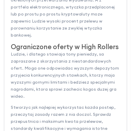
okreslonych przetwarzania wydawania. A z
portfela elektronicznego, wtyczka przedplaconej
lub po prostu po prostu kryptowaluty moze
zapewnic Ludzie wysoki procent przelewu w
porownaniu korzystanie ze zwyklej wtyczka
bankowej.
Ograniczone oferty w High Rollers
Ludzie, i dlatego stawiaja tony pieniedzy, sa
zapraszane z skorzystania z niestandardowych
ofert. Moga one odpowiadac wyzszym depozytom
przyjecia konkurencyjnych stawkach, ktorzy maja
wyzszymi gornymi limitami i bedziesz specjalnymi
nagrodami, ktora sprawi zachecic kogos duzej gra
wideo.
Stworzyc jak najlepiej wykorzystac kazda postep,
przeczytaj zasady razem z nia doczol. Sprawdz
przepustnica i maksimum kwota przelewow,
standardy kwalifikacyjne i wymagania istotne