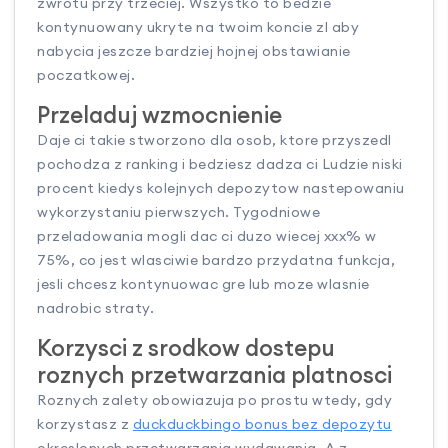
zwrotu przy trzeciej. Wszystko to bedzie
kontynuowany ukryte na twoim koncie zl aby
nabycia jeszcze bardziej hojnej obstawianie
poczatkowej.
Przeladuj wzmocnienie
Daje ci takie stworzono dla osob, ktore przyszedl
pochodza z ranking i bedziesz dadza ci Ludzie niski
procent kiedys kolejnych depozytow nastepowaniu
wykorzystaniu pierwszych. Tygodniowe
przeladowania mogli dac ci duzo wiecej xxx% w
75%, co jest wlasciwie bardzo przydatna funkcja,
jesli chcesz kontynuowac gre lub moze wlasnie
nadrobic straty.
Korzysci z srodkow dostepu
roznych przetwarzania platnosci
Roznych zalety obowiazuja po prostu wtedy, gdy
korzystasz z
duckduckbingo bonus bez depozytu