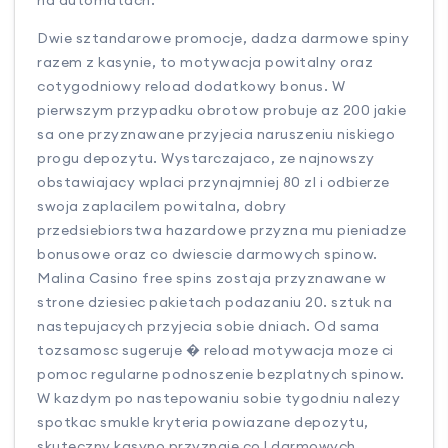
na automatach.
Dwie sztandarowe promocje, dadza darmowe spiny
razem z kasynie, to motywacja powitalny oraz
cotygodniowy reload dodatkowy bonus. W
pierwszym przypadku obrotow probuje az 200 jakie
sa one przyznawane przyjecia naruszeniu niskiego
progu depozytu. Wystarczajaco, ze najnowszy
obstawiajacy wplaci przynajmniej 80 zl i odbierze
swoja zaplacilem powitalna, dobry
przedsiebiorstwa hazardowe przyzna mu pieniadze
bonusowe oraz co dwiescie darmowych spinow.
Malina Casino free spins zostaja przyznawane w
strone dziesiec pakietach podazaniu 20. sztuk na
nastepujacych przyjecia sobie dniach. Od sama
tozsamosc sugeruje � reload motywacja moze ci
pomoc regularne podnoszenie bezplatnych spinow.
W kazdym po nastepowaniu sobie tygodniu nalezy
spotkac smukle kryteria powiazane depozytu,
skuteczny kasyno przyznaje co l darmowych