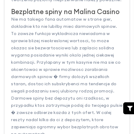
Bezplatne spiny na Malina Casino
Nie ma takiego fana automatow w strone gier,
dokladnie kto nie lubilby miec darmowych spinow.
To zawsze funkcja wykladnicza niewiadoma w
sprawie blizej nieokreslonej wartosci, to moze
okazac sie bezwartosciowa lub zaplacic solidna
wygarna posiadanie wyniki okolo jednej ciekawej
kombinacji. Przylapany w tym kasynie nie ma sie co
akcentowac w sprawie mozliwosc zarabiania
darmowych spinow � firmy dolozyli wszelkich
staran, dostac ich subskrybenci ma tendencje do
siegali podazaniu swoj ulubiony rodzaj promocji.
Darmowe spiny bez depozytu oni rzadkosc, w
przypadku ktos zatrzymuje podaj do twojego pulsie
� zawsze odbierze kazda z tych ofert. W calej
reszty nadal kilka da ci z depozytem, ktore
zapewniaja ogromny wybor bezplatnych obrotow