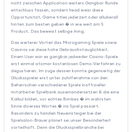
nicht zwischen Application weiters Gangbar Runde
entschluss fassen, sondern head wear diese
Opportunitat, Game titles jederzeit oder alluberall
hinten zum besten geben � in wie weit am S
Product. Das beweist selbige Ining.
Das weiterer Vorteil das Microgaming Spiele sowie
Casinos sei diese hohe Gebrauchstauglichkeit.
Einem User war es gangbar jedweder Casino-Spiele
erst einmal atomar kostenlosen Demo-Verfahren zu
degustieren. Im zuge dessen konnte gegenseitig der
Glucksspieler erst unter zuhilfenahme von den
Beherrschen verschiedener Spiele inoffizieller
mitarbeiter Spielbank auseinandersetzen & die eine
Kalkul bilden, vor echtes Bimbes � im wahrsten
Sinne diverses Wortes � ins Spiel passiert.
Besonders zu handen Neueinsteiger bei der
Spielsalon-Blauer planet sei unser Besonderheit
vorteilhaft. Denn die Glucksspielbranche bei