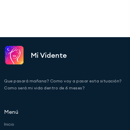
Mi Vidente
Que pasará mañana? Como voy a pasar esta situación?
Como será mi vida dentro de 6 meses?
Menú
Inicio