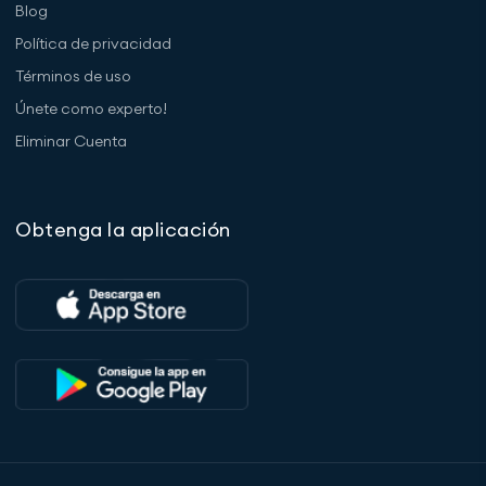
Blog
Política de privacidad
Términos de uso
Únete como experto!
Eliminar Cuenta
Obtenga la aplicación