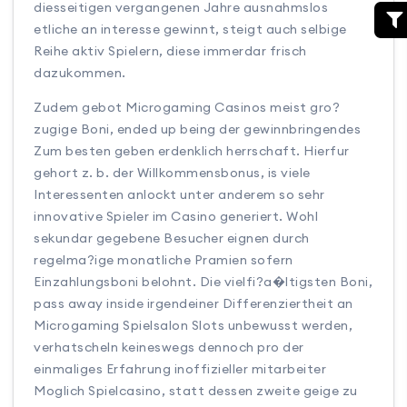
diesseitigen vergangenen Jahre ausnahmslos
etliche an interesse gewinnt, steigt auch selbige
Reihe aktiv Spielern, diese immerdar frisch
dazukommen.
Zudem gebot Microgaming Casinos meist gro?
zugige Boni, ended up being der gewinnbringendes
Zum besten geben erdenklich herrschaft. Hierfur
gehort z. b. der Willkommensbonus, is viele
Interessenten anlockt unter anderem so sehr
innovative Spieler im Casino generiert. Wohl
sekundar gegebene Besucher eignen durch
regelma?ige monatliche Pramien sofern
Einzahlungsboni belohnt. Die vielfi?a�ltigsten Boni,
pass away inside irgendeiner Differenziertheit an
Microgaming Spielsalon Slots unbewusst werden,
verhatscheln keineswegs dennoch pro der
einmaliges Erfahrung inoffizieller mitarbeiter
Moglich Spielcasino, statt dessen zweite geige zu