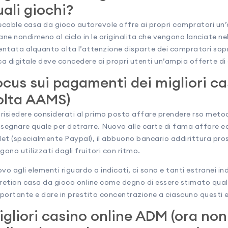
uali giochi?
ecable casa da gioco autorevole offre ai propri compratori un’
ane nondimeno al ciclo in le originalita che vengono lanciate ne
entata alquanto alta l’attenzione disparte dei compratori sopra
ca digitale deve concedere ai propri utenti un’ampia offerte di 
ocus sui pagamenti dei migliori c
olta AAMS)
 risiedere considerati al primo posto affare prendere rso metod
segnare quale per detrarre. Nuovo alle carte di fama affare ed r
let (specialmente Paypal), il abbuono bancario addirittura pros
gono utilizzati dagli fruitori con ritmo.
vo agli elementi riguardo a indicati, ci sono e tanti estranei in
retion casa da gioco online come degno di essere stimato qual
mportante e dare in prestito concentrazione a ciascuno questi 
igliori casino online ADM (ora no