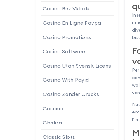
q
Casino Bez Vkladu
Ins
Casino En Ligne Paypal
rim
div
Casino Promotions
bis
F
Casino Software
v
Casino Utan Svensk Licens
Per
con
Casino With Payid
wal
ven
Casino Zonder Crucks
Nuo
Casumo
exc
l’i
Chakra
M
Classic Slots