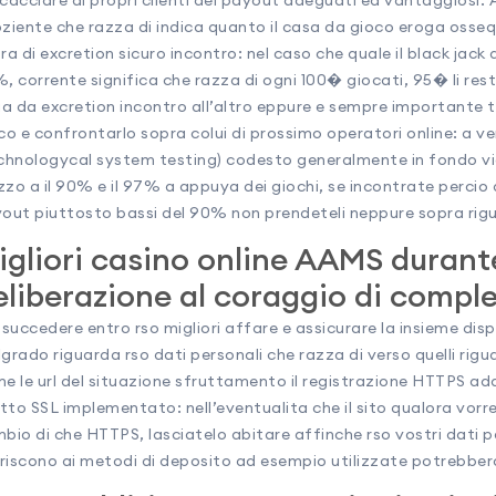
cacciare ai propri clienti dei payout adeguati ed vantaggiosi. 
ziente che razza di indica quanto il casa da gioco eroga osse
ra di excretion sicuro incontro: nel caso che quale il black jack 
, corrente significa che razza di ogni 100� giocati, 95� li rest
ia da excretion incontro all’altro eppure e sempre importante 
co e confrontarlo sopra colui di prossimo operatori online: a ver
chnologycal system testing) codesto generalmente in fondo vi
zo a il 90% e il 97% a appuya dei giochi, se incontrate percio d
out piuttosto bassi del 90% non prendeteli neppure sopra rig
igliori casino online AAMS durante 
eliberazione al coraggio di comple
 succedere entro rso migliori affare e assicurare la insieme disp
grado riguarda rso dati personali che razza di verso quelli rigu
e le url del situazione sfruttamento il registrazione HTTPS addi
itto SSL implementato: nell’eventualita che il sito qualora vorre
bio di che HTTPS, lasciatelo abitare affinche rso vostri dati p
eriscono ai metodi di deposito ad esempio utilizzate potrebber