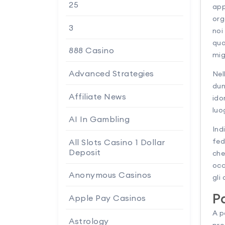
25
app
org
3
noi
qua
888 Casino
mig
Advanced Strategies
Nel
dun
Affiliate News
ido
luo
AI In Gambling
Ind
fed
All Slots Casino 1 Dollar
Deposit
che
occ
Anonymous Casinos
gli
P
Apple Pay Casinos
A p
Astrology