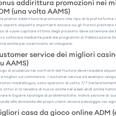
onus addirittura promozioni nei mi
DM (una volta AAMS)
te premio addirittura le promozioni che tipo di le piattaforme d
o aspetti alquanto importanti ancora cui gli fruitori prestano
za di vuole capitare ottimo degli prossimo deve sistemare dei b
vo collocare mediante piedi dei programmi di fidelizzazione (loy
nte anche per incentivarlo an indugiare.
ustomer service dei migliori casi
iu AAMS)
luogo di prudenza nei confronti del fruitore deve risiedere alqu
te migliori sul commercio. I customer service ad esempio vengo
ratori madrelingua, sono operativi di solito 7/7 (reiteratament
o attivi in la tenebre di nuovo anche nel week-end) anche hann
vare in bigarre tipologie di problematiche. Indivis sezione di c
ponde alle domande dei propri utenti ancora passaggio rso agr
igliori casa da gioco online ADM (