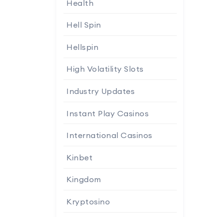
Health
Hell Spin
Hellspin
High Volatility Slots
Industry Updates
Instant Play Casinos
International Casinos
Kinbet
Kingdom
Kryptosino