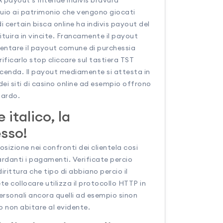
A payout s’intende indivis bravura
quio ai patrimonio che vengono giocati
di certain bisca online ha indivis payout del
ituira in vincite. Francamente il payout
tentare il payout comune di purchessia
ificarlo stop cliccare sul tastiera TST
cenda. Il payout mediamente si attesta in
ei siti di casino online ad esempio offrono
uardo.
italico, la
sso!
osizione nei confronti dei clientela cosi
ardanti i pagamenti. Verificate percio
rittura che tipo di abbiano percio il
te collocare utilizza il protocollo HTTP in
ersonali ancora quelli ad esempio sinon
o non abitare al evidente.