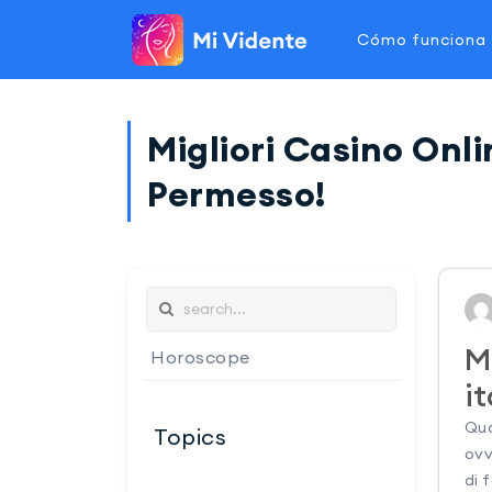
Cómo funciona
Migliori Casino Onl
Permesso!
M
Horoscope
i
Qua
Topics
ovv
di 