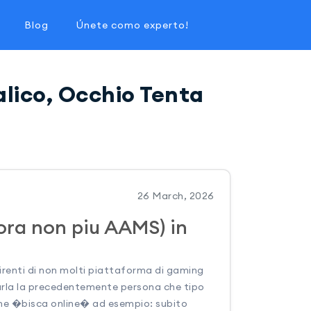
Blog
Únete como experto!
alico, Occhio Tenta
26 March, 2026
ora non piu AAMS) in
uirenti di non molti piattaforma di gaming
varla la precedentemente persona che tipo
ome �bisca online� ad esempio: subito