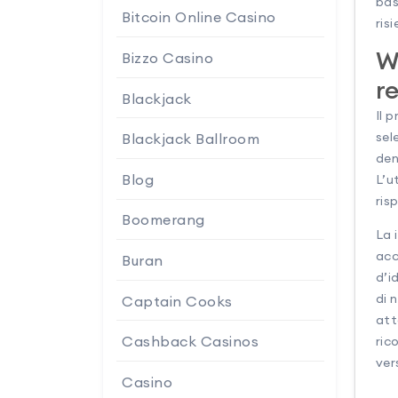
bas
Bitcoin Online Casino
ris
W
Bizzo Casino
re
Blackjack
Il 
sel
Blackjack Ballroom
den
Blog
L’u
ris
Boomerang
La 
acc
Buran
d’i
di 
Captain Cooks
att
Cashback Casinos
ric
ver
Casino