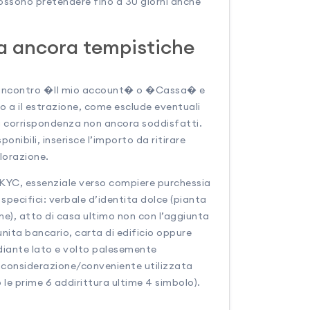
 possono pretendere fino a 30 giorni anche
ta ancora tempistiche
ta incontro �Il mio account� o �Cassa� e
o a il estrazione, come esclude eventuali
di corrispondenza non ancora soddisfatti.
onibili, inserisce l’importo da ritirare
plorazione.
ne KYC, essenziale verso compiere purchessia
pecifici: verbale d’identita dolce (pianta
ne), atto di casa ultimo non con l’aggiunta
nita bancario, carta di edificio oppure
ediante lato e volto palesemente
di considerazione/conveniente utilizzata
 le prime 6 addirittura ultime 4 simbolo).