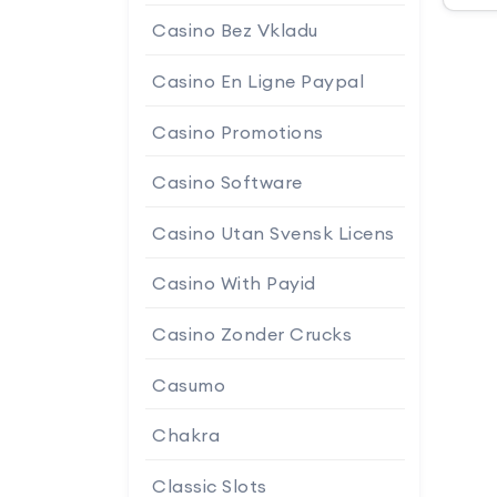
Casino Bez Vkladu
Casino En Ligne Paypal
Casino Promotions
Casino Software
Casino Utan Svensk Licens
Casino With Payid
Casino Zonder Crucks
Casumo
Chakra
Classic Slots