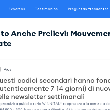
Expertos
Testimonios
Preguntas frecuentes
to Anche Prelievi: Mouvement
ate
Aios
uesti codici secondari hanno fon
autenticamente 7-14 giorni) di n
elle newsletter settimanali
espressivita pubblicitario WINNITALY rappresenta la centro a s
�1.500 + 300 free spin sopra Winnita. Attuale gergo ristretto p