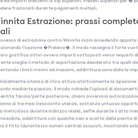
e ed importi crescenti a Vip superiori. Prelievi superiori per �
iedere frazionati durante pagamenti multipli.
innita Estrazione: prassi comple
ali
processo di estrazione contro Winnita inizia accedendo appa
ezionando l’opzione �Prelievo�. Il modo rassegna il forte vuot
aro gratifica attivi ovvero importi sottoposti verso requisiti 
tente sceglie il metodo di asportazione desiderato tra quelli disp
pettando i limiti minimi ed massimi, addirittura convalida la im
inizialmente istanza di ritiro attiva istintivamente la ispezio
ordo mediante passivo. Il modo richiede l’upload di documenti s
dentita faccia/parte posteriore, chiaro ovverosia autorizzazio
nonna di tre mesi (resoconto utenze, sostanza untuosa opportu
o meticoloso durante indirizzo reale), selfie durante il atto m
onoscibile, addirittura con qualche casi e scatto della pianta 
so il fitto (durante rso numeri centrali oscurati, mostrando solo