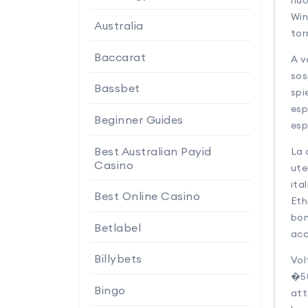
nuo
Win
Australia
tor
Baccarat
A v
sos
Bassbet
spi
esp
Beginner Guides
esp
Best Australian Payid
La 
Casino
ute
ita
Best Online Casino
Eth
bon
Betlabel
acc
Billybets
Vol
�50
Bingo
att