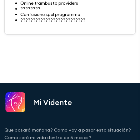
Online trambusto providers
????????
Confusione spel programma
??????????????????????????
Mi Vidente
Que pasará mañana? Como voy a pasar esta situación?
Como será mi vida dentro de 6 meses?