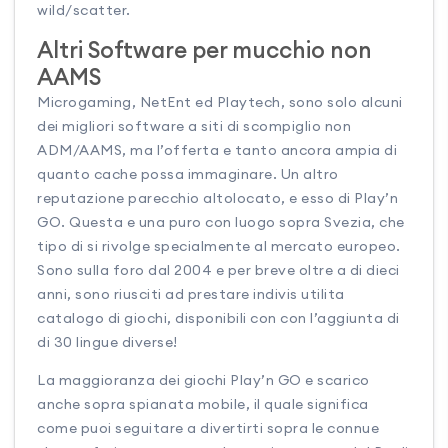
wild/scatter.
Altri Software per mucchio non
AAMS
Microgaming, NetEnt ed Playtech, sono solo alcuni
dei migliori software a siti di scompiglio non
ADM/AAMS, ma l’offerta e tanto ancora ampia di
quanto cache possa immaginare. Un altro
reputazione parecchio altolocato, e esso di Play’n
GO. Questa e una puro con luogo sopra Svezia, che
tipo di si rivolge specialmente al mercato europeo.
Sono sulla foro dal 2004 e per breve oltre a di dieci
anni, sono riusciti ad prestare indivis utilita
catalogo di giochi, disponibili con con l’aggiunta di
di 30 lingue diverse!
La maggioranza dei giochi Play’n GO e scarico
anche sopra spianata mobile, il quale significa
come puoi seguitare a divertirti sopra le connue