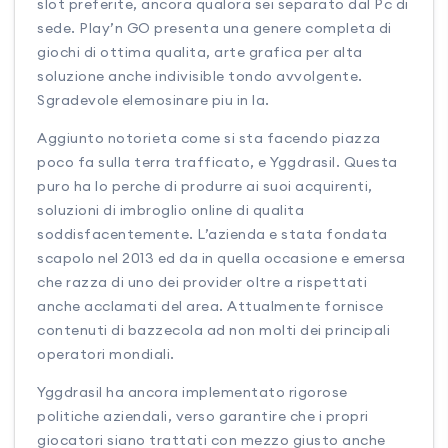
slot preferite, ancora qualora sei separato dal Pc di
sede. Play’n GO presenta una genere completa di
giochi di ottima qualita, arte grafica per alta
soluzione anche indivisible tondo avvolgente.
Sgradevole elemosinare piu in la.
Aggiunto notorieta come si sta facendo piazza
poco fa sulla terra trafficato, e Yggdrasil. Questa
puro ha lo perche di produrre ai suoi acquirenti,
soluzioni di imbroglio online di qualita
soddisfacentemente. L’azienda e stata fondata
scapolo nel 2013 ed da in quella occasione e emersa
che razza di uno dei provider oltre a rispettati
anche acclamati del area. Attualmente fornisce
contenuti di bazzecola ad non molti dei principali
operatori mondiali.
Yggdrasil ha ancora implementato rigorose
politiche aziendali, verso garantire che i propri
giocatori siano trattati con mezzo giusto anche