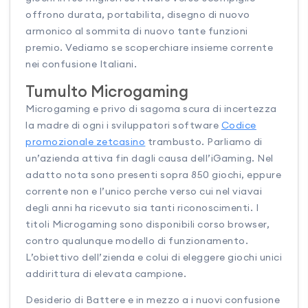
offrono durata, portabilita, disegno di nuovo
armonico al sommita di nuovo tante funzioni
premio. Vediamo se scoperchiare insieme corrente
nei confusione Italiani.
Tumulto Microgaming
Microgaming e privo di sagoma scura di incertezza
la madre di ogni i sviluppatori software
Codice
promozionale zetcasino
trambusto. Parliamo di
un’azienda attiva fin dagli causa dell’iGaming. Nel
adatto nota sono presenti sopra 850 giochi, eppure
corrente non e l’unico perche verso cui nel viavai
degli anni ha ricevuto sia tanti riconoscimenti. I
titoli Microgaming sono disponibili corso browser,
contro qualunque modello di funzionamento.
L’obiettivo dell’zienda e colui di eleggere giochi unici
addirittura di elevata campione.
Desiderio di Battere e in mezzo a i nuovi confusione