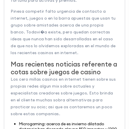
fortuna para activas y premios.
Pinesa competir falto urgencia de contacto a
internet, juegos o en la barra apuestas que usan tu
grupo sobre amistades acerca de una propia
banco. Todavi�a existe, pero quedan correctas
ideas que nunca han sido desarrolladas en el caso
de que nos lo olvidemos exploradas en el mundo de
los recientes casinos en internet.
Mas recientes noticias referente a
cotas sobre juegos de casino
Los cero millas casinos en internet tienen sobre sus
propias redes algun mix sobre actuales y
especialistas creadores sobre juegos. Esto brinda
en el cliente muchas sobra alternativas para
practicar su ocio; asi que os contaremos un poco
sobre estas companias.
Microgaming: acerca de es invierno dilatado