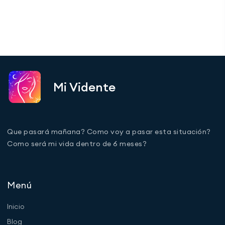
Mi Vidente
Que pasará mañana? Como voy a pasar esta situación?
Como será mi vida dentro de 6 meses?
Menú
Inicio
Blog