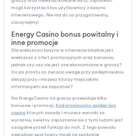
graczy oraz niewydatkowane da ci, zajmowac
mogli korzystac ktos uzytkownicy z kasyno
internetowego. Nie ma do co przygotowany,
zaczynajmy!
Energy Casino bonus powitalny i
inne promocje
Dla wiekszosci kasyna w internecie lokalnie jest
wiekszosc z ofert promocyjnych oraz bonusow,
jednak czy czy nie jest one ekonomiczne w graczy?
Do po prostu co zwrocic uwage przy podejmowaniu
decyzji przy i mozesz ktorzy maja jakimi
informacjami sie zapoznac?
Na EnergyCasino na graczy przewiduje kilka
bonusow i promocji,
Kod promocyjny golden lion
casino
ktorych zasady i mozesz warunki sa
wyraznie, swietny zapoznanie sie z tymi ludzmi jest
osiagalne przed funkcja do nich. Z tego powodu
zawodowi sportowcy mogli na spokojnie