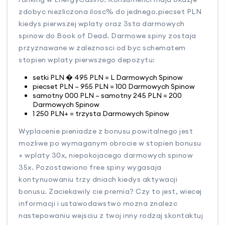
zdobyc niezliczona ilosc% do jednego.piecset PLN
kiedys pierwszej wplaty oraz 3sta darmowych
spinow do Book of Dead. Darmowe spiny zostaja
przyznawane w zaleznosci od byc schematem
stopien wplaty pierwszego depozytu:
setki PLN � 495 PLN = L Darmowych Spinow
piecset PLN – 955 PLN = 100 Darmowych Spinow
samotny 000 PLN – samotny 245 PLN = 200
Darmowych Spinow
1 250 PLN+ = trzysta Darmowych Spinow
Wyplacenie pieniadze z bonusu powitalnego jest
mozliwe po wymaganym obrocie w stopien bonusu
+ wplaty 30x, niepokojacego darmowych spinow
35x. Pozostawiono free spiny wygasaja
kontynuowaniu trzy dniach kiedys aktywacji
bonusu. Zaciekawily cie premia? Czy to jest, wiecej
informacji i ustawodawstwo mozna znalezc
nastepowaniu wejsciu z twoj inny rodzaj skontaktuj