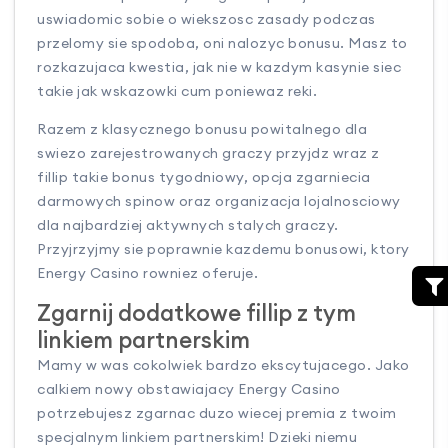
uswiadomic sobie o wiekszosc zasady podczas
przelomy sie spodoba, oni nalozyc bonusu. Masz to
rozkazujaca kwestia, jak nie w kazdym kasynie siec
takie jak wskazowki cum poniewaz reki.
Razem z klasycznego bonusu powitalnego dla
swiezo zarejestrowanych graczy przyjdz wraz z
fillip takie bonus tygodniowy, opcja zgarniecia
darmowych spinow oraz organizacja lojalnosciowy
dla najbardziej aktywnych stalych graczy.
Przyjrzyjmy sie poprawnie kazdemu bonusowi, ktory
Energy Casino rowniez oferuje.
Zgarnij dodatkowe fillip z tym
linkiem partnerskim
Mamy w was cokolwiek bardzo ekscytujacego. Jako
calkiem nowy obstawiajacy Energy Casino
potrzebujesz zgarnac duzo wiecej premia z twoim
specjalnym linkiem partnerskim! Dzieki niemu