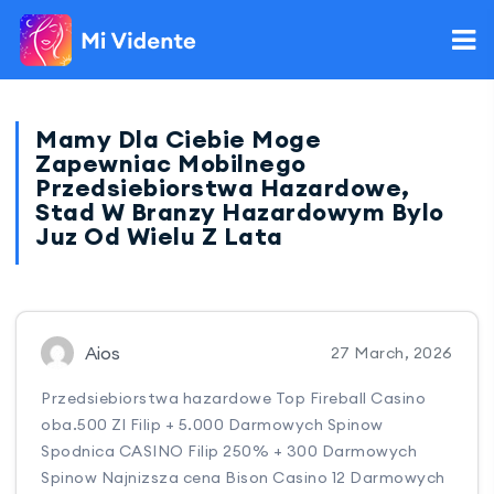
Mamy Dla Ciebie Moge
Zapewniac Mobilnego
Przedsiebiorstwa Hazardowe,
Stad W Branzy Hazardowym Bylo
Juz Od Wielu Z Lata
Aios
27 March, 2026
Przedsiebiorstwa hazardowe Top Fireball Casino
oba.500 Zl Filip + 5.000 Darmowych Spinow
Spodnica CASINO Filip 250% + 300 Darmowych
Spinow Najnizsza cena Bison Casino 12 Darmowych