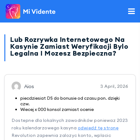
Lub Rozrywka Internetowego Na
Kasynie Zamiast Weryfikacji Bylo
Legalna I Mozesz Bezpieczna?
Aios
3 April, 2026
piecdziesiat DS do bonusie od czasu pon. dzięki
czw.
Wiecej x 000 konsol zamiast ocenie
Dostepne dla lokalnych zawodników poniewaz 2023
roku kalendarzowego kasyna
odwiedź tę stronę
Revolution zapewnia zalozyc konto, wplacic