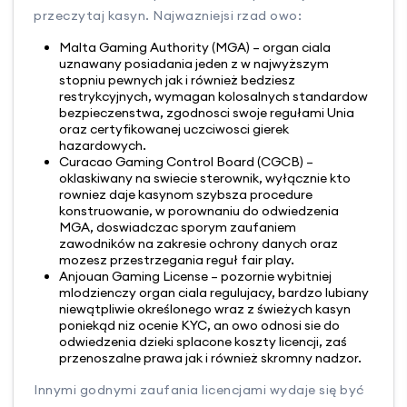
przeczytaj kasyn. Najwazniejsi rzad owo:
Malta Gaming Authority (MGA) – organ ciala
uznawany posiadania jeden z w najwyższym
stopniu pewnych jak i również bedziesz
restrykcyjnych, wymagan kolosalnych standardow
bezpieczenstwa, zgodnosci swoje regułami Unia
oraz certyfikowanej uczciwosci gierek
hazardowych.
Curacao Gaming Control Board (CGCB) –
oklaskiwany na swiecie sterownik, wyłącznie kto
rowniez daje kasynom szybsza procedure
konstruowanie, w porownaniu do odwiedzenia
MGA, doswiadczac sporym zaufaniem
zawodników na zakresie ochrony danych oraz
mozesz przestrzegania reguł fair play.
Anjouan Gaming License – pozornie wybitniej
mlodzienczy organ ciala regulujacy, bardzo lubiany
niewątpliwie określonego wraz z świeżych kasyn
poniekąd niz ocenie KYC, an owo odnosi sie do
odwiedzenia dzieki splacone koszty licencji, zaś
przenoszalne prawa jak i również skromny nadzor.
Innymi godnymi zaufania licencjami wydaje się być