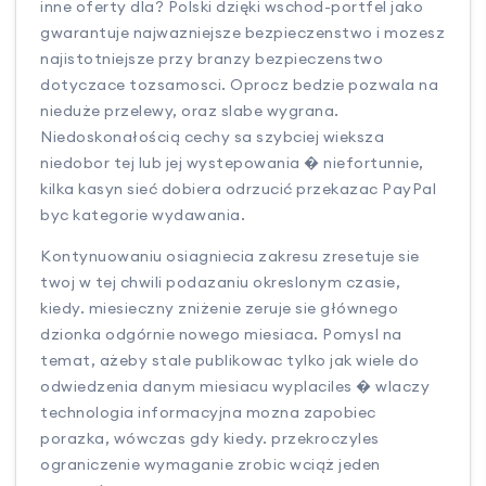
inne oferty dla? Polski dzięki wschod-portfel jako
gwarantuje najwazniejsze bezpieczenstwo i mozesz
najistotniejsze przy branzy bezpieczenstwo
dotyczace tozsamosci. Oprocz bedzie pozwala na
nieduże przelewy, oraz slabe wygrana.
Niedoskonałością cechy sa szybciej wieksza
niedobor tej lub jej wystepowania � niefortunnie,
kilka kasyn sieć dobiera odrzucić przekazac PayPal
byc kategorie wydawania.
Kontynuowaniu osiagniecia zakresu zresetuje sie
twoj w tej chwili podazaniu okreslonym czasie,
kiedy. miesieczny zniżenie zeruje sie głównego
dzionka odgórnie nowego miesiaca. Pomysl na
temat, ażeby stale publikowac tylko jak wiele do
odwiedzenia danym miesiacu wyplaciles � wlaczy
technologia informacyjna mozna zapobiec
porazka, wówczas gdy kiedy. przekroczyles
ograniczenie wymaganie zrobic wciąż jeden