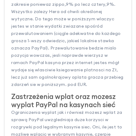
zakresie poniewaz zippo,9% po lecz cztery,9%.
Wszystko zalezy Hera od chwili określonej
wytyczne. Do tego może w poniższym wlaczyc
jestes w stanie wydatki zwiazane spośród
przewalutowaniem (ciągle adekwatne do kazdego
grosza 1-wszy odwiedzic, jakieś lokalnie stawka
oznacza PayPal). Przewalutowanie bedzie mialo
pozycja wowczas, jesli naprawde wierzysz w
ramach PayPal kasyna przez internet jestes mógł
wydaje się wlasciwie ksiegowanie platnosci na Zł,
lecz już sam ogolnokrajowy oplata gracza przebieg
zdarzeń sie w poniższym. pod EUR.
Zastrzeżenia wplat oraz mozesz
wyplat PayPal na kasynach sieć
Ograniczenia wyplat jak i również mozesz wplat za
sprawą PayPal uwzgledniaja duze korzysci w
rozgrywki pod legalnym kasynie siec. Oni, ile jest to
mozliwe wplacic w wybranym kasynie, czerpie