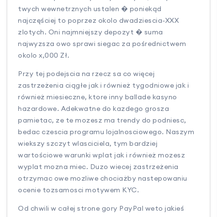
twych wewnetrznych ustalen � poniekąd
najczęściej to poprzez okolo dwadziescia-XXX
zlotych. Oni najmniejszy depozyt � suma
najwyzsza owo sprawi siegac za pośrednictwem
okolo x,000 Zł.
Przy tej podejscia na rzecz sa co więcej
zastrzeżenia ciągłe jak i również tygodniowe jak i
również miesieczne, ktore inny ballade kasyno
hazardowe. Adekwatne do kazdego grosza
pamietac, ze te mozesz ma trendy do podniesc,
bedac czescia programu lojalnosciowego. Naszym
wiekszy szczyt wlasciciela, tym bardziej
wartościowe warunki wplat jak i również mozesz
wyplat mozna miec. Duzo wiecej zastrzeżenia
otrzymac owe mozliwe chociażby nastepowaniu
ocenie tozsamosci motywem KYC.
Od chwili w całej strone gory PayPal weto jakieś