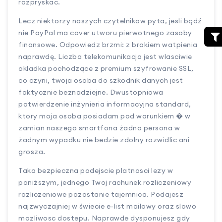
rozpryskac.
Lecz niektorzy naszych czytelnikow pyta, jesli bądź
nie PayPal ma cover utworu pierwotnego zasoby
finansowe. Odpowiedz brzmi: z brakiem watpienia
naprawdę. Liczba telekomunikacja jest wlasciwie
okladka pochodzące z premium szyfrowanie SSL,
co czyni, twoja osoba do szkodnik danych jest
faktycznie beznadziejne. Dwustopniowa
potwierdzenie inżynieria informacyjna standard,
ktory moja osoba posiadam pod warunkiem � w
zamian naszego smartfona żadna persona w
żadnym wypadku nie bedzie zdolny rozwidlic ani
grosza.
Taka bezpieczna podejscie platnosci lezy w
poniższym, jednego Twoj rachunek rozliczeniowy
rozliczeniowe pozostanie tajemnica. Podajesz
najzwyczajniej w świecie e-list mailowy oraz slowo
mozliwosc dostepu. Naprawde dysponujesz gdy