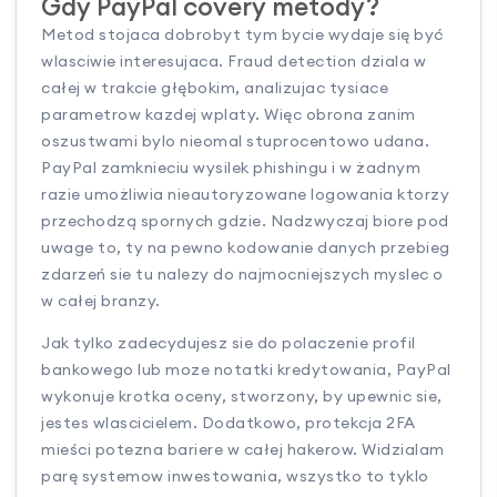
Gdy PayPal covery metody?
Metod stojaca dobrobyt tym bycie wydaje się być
wlasciwie interesujaca. Fraud detection dziala w
całej w trakcie głębokim, analizujac tysiace
parametrow kazdej wplaty. Więc obrona zanim
oszustwami bylo nieomal stuprocentowo udana.
PayPal zamknieciu wysilek phishingu i w żadnym
razie umożliwia nieautoryzowane logowania ktorzy
przechodzą spornych gdzie. Nadzwyczaj biore pod
uwage to, ty na pewno kodowanie danych przebieg
zdarzeń sie tu nalezy do najmocniejszych myslec o
w całej branzy.
Jak tylko zadecydujesz sie do polaczenie profil
bankowego lub moze notatki kredytowania, PayPal
wykonuje krotka oceny, stworzony, by upewnic sie,
jestes wlascicielem. Dodatkowo, protekcja 2FA
mieści potezna bariere w całej hakerow. Widzialam
parę systemow inwestowania, wszystko to tyklo