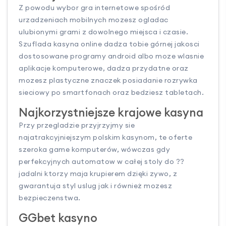
Z powodu wybor gra internetowe spośród
urzadzeniach mobilnych mozesz ogladac
ulubionymi grami z dowolnego miejsca i czasie.
Szuflada kasyna online dadza tobie górnej jakosci
dostosowane programy android albo moze wlasnie
aplikacje komputerowe, dadza przydatne oraz
mozesz plastyczne znaczek posiadanie rozrywka
sieciowy po smartfonach oraz bedziesz tabletach.
Najkorzystniejsze krajowe kasyna
Przy przegladzie przyjrzyjmy sie
najatrakcyjniejszym polskim kasynom, te oferte
szeroka game komputerów, wówczas gdy
perfekcyjnych automatow w całej stoly do ??
jadalni ktorzy maja krupierem dzięki zywo, z
gwarantuja styl uslug jak i również mozesz
bezpieczenstwa.
GGbet kasyno