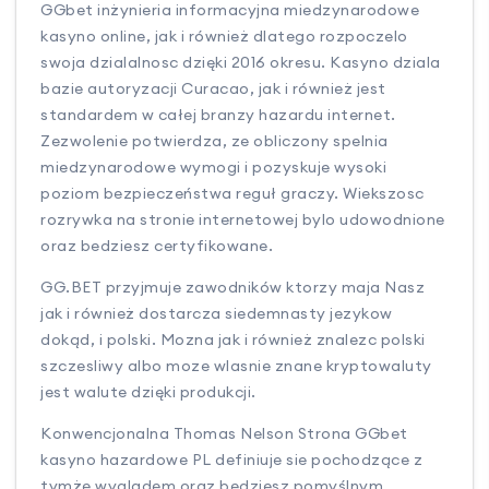
GGbet inżynieria informacyjna miedzynarodowe
kasyno online, jak i również dlatego rozpoczelo
swoja dzialalnosc dzięki 2016 okresu. Kasyno dziala
bazie autoryzacji Curacao, jak i również jest
standardem w całej branzy hazardu internet.
Zezwolenie potwierdza, ze obliczony spelnia
miedzynarodowe wymogi i pozyskuje wysoki
poziom bezpieczeństwa reguł graczy. Wiekszosc
rozrywka na stronie internetowej bylo udowodnione
oraz bedziesz certyfikowane.
GG.BET przyjmuje zawodników ktorzy maja Nasz
jak i również dostarcza siedemnasty jezykow
dokąd, i polski. Mozna jak i również znalezc polski
szczesliwy albo moze wlasnie znane kryptowaluty
jest walute dzięki produkcji.
Konwencjonalna Thomas Nelson Strona GGbet
kasyno hazardowe PL definiuje sie pochodzące z
tymże wygladem oraz bedziesz pomyślnym