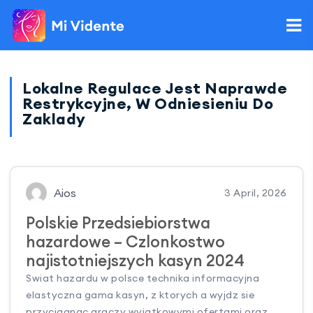
Lokalne Regulace Jest Naprawde
Restrykcyjne, W Odniesieniu Do
Zaklady
Aios
3 April, 2026
Polskie Przedsiebiorstwa
hazardowe – Czlonkostwo
najistotniejszych kasyn 2024
Swiat hazardu w polsce technika informacyjna
elastyczna gama kasyn, z ktorych a wyjdz sie
przyciagnac graczy wyjatkowymi ofertami oraz