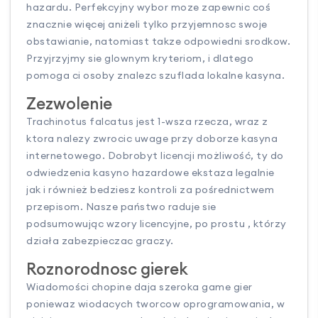
hazardu. Perfekcyjny wybor moze zapewnic coś
znacznie więcej aniżeli tylko przyjemnosc swoje
obstawianie, natomiast takze odpowiedni srodkow.
Przyjrzyjmy sie glownym kryteriom, i dlatego
pomoga ci osoby znalezc szuflada lokalne kasyna.
Zezwolenie
Trachinotus falcatus jest 1-wsza rzecza, wraz z
ktora nalezy zwrocic uwage przy doborze kasyna
internetowego. Dobrobyt licencji możliwość, ty do
odwiedzenia kasyno hazardowe ekstaza legalnie
jak i również bedziesz kontroli za pośrednictwem
przepisom. Nasze państwo raduje sie
podsumowując wzory licencyjne, po prostu , którzy
działa zabezpieczac graczy.
Roznorodnosc gierek
Wiadomości chopine daja szeroka game gier
poniewaz wiodacych tworcow oprogramowania, w