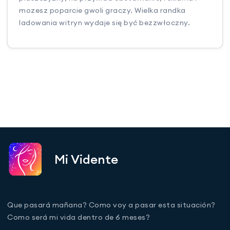
mozesz poparcie gwoli graczy. Wielka randka
ladowania witryn wydaje się być bezzwłoczny.
Mi Vidente
Que pasará mañana? Como voy a pasar esta situación?
Como será mi vida dentro de 6 meses?