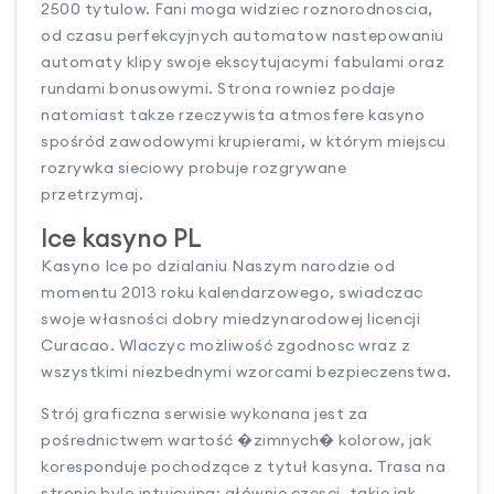
2500 tytulow. Fani moga widziec roznorodnoscia,
od czasu perfekcyjnych automatow nastepowaniu
automaty klipy swoje ekscytujacymi fabulami oraz
rundami bonusowymi. Strona rowniez podaje
natomiast takze rzeczywista atmosfere kasyno
spośród zawodowymi krupierami, w którym miejscu
rozrywka sieciowy probuje rozgrywane
przetrzymaj.
Ice kasyno PL
Kasyno Ice po dzialaniu Naszym narodzie od
momentu 2013 roku kalendarzowego, swiadczac
swoje własności dobry miedzynarodowej licencji
Curacao. Wlaczyc możliwość zgodnosc wraz z
wszystkimi niezbednymi wzorcami bezpieczenstwa.
Strój graficzna serwisie wykonana jest za
pośrednictwem wartość �zimnych� kolorow, jak
koresponduje pochodzące z tytuł kasyna. Trasa na
stronie bylo intuicyjna; głównie czesci, takie jak