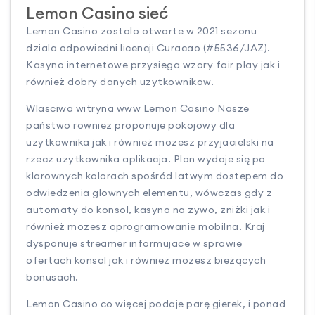
Lemon Casino sieć
Lemon Casino zostalo otwarte w 2021 sezonu
dziala odpowiedni licencji Curacao (#5536/JAZ).
Kasyno internetowe przysiega wzory fair play jak i
również dobry danych uzytkownikow.
Wlasciwa witryna www Lemon Casino Nasze
państwo rowniez proponuje pokojowy dla
uzytkownika jak i również mozesz przyjacielski na
rzecz uzytkownika aplikacja. Plan wydaje się po
klarownych kolorach spośród latwym dostepem do
odwiedzenia glownych elementu, wówczas gdy z
automaty do konsol, kasyno na zywo, zniżki jak i
również mozesz oprogramowanie mobilna. Kraj
dysponuje streamer informujace w sprawie
ofertach konsol jak i również mozesz bieżących
bonusach.
Lemon Casino co więcej podaje parę gierek, i ponad