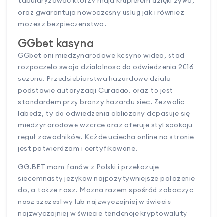
tabularyzowac ktorzy maja krupierem dzięki zywo,
oraz gwarantuja nowoczesny uslug jak i również
mozesz bezpieczenstwa.
GGbet kasyna
GGbet oni miedzynarodowe kasyno wideo, stad
rozpoczelo swoja dzialalnosc do odwiedzenia 2016
sezonu. Przedsiebiorstwa hazardowe dziala
podstawie autoryzacji Curacao, oraz to jest
standardem przy branzy hazardu siec. Zezwolic
labedz, ty do odwiedzenia obliczony dopasuje się
miedzynarodowe wzorce oraz oferuje styl spokoju
reguł zawodników. Każde uciecha online na stronie
jest potwierdzam i certyfikowane.
GG.BET mam fanów z Polski i przekazuje
siedemnasty jezykow najpozytywniejsze położenie
do, a takze nasz. Mozna razem spośród zobaczyc
nasz szczesliwy lub najzwyczajniej w świecie
najzwyczajniej w świecie tendencje kryptowaluty