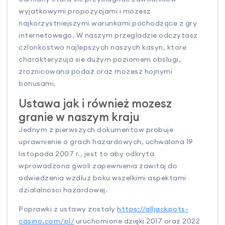
wyjatkowymi propozycjami i mozesz
najkorzystniejszymi warunkami pochodzące z gry
internetowego. W naszym przegladzie odczytasz
czlonkostwo najlepszych naszych kasyn, ktore
charakteryzuja sie dużym poziomem obslugi,
zroznicowana podaż oraz mozesz hojnymi
bonusami.
Ustawa jak i również mozesz
granie w naszym kraju
Jednym z pierwszych dokumentow probuje
uprawnienie o grach hazardowych, uchwalona 19
listopada 2007 r., jest to aby odkryta
wprowadzona gwoli zapewnienia zawitaj do
odwiedzenia wzdluz boku wszelkimi aspektami
dzialalnosci hazardowej.
Poprawki z ustawy zostaly
https://alljackpots-
casino.com/pl/
uruchomione dzięki 2017 oraz 2022