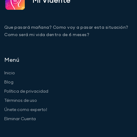
Mi Vidente
Que pasará mañana? Como voy a pasar esta situación?
Como será mi vida dentro de 6 meses?
Menú
Inicio
Blog
Política de privacidad
Términos de uso
Únete como experto!
Eliminar Cuenta