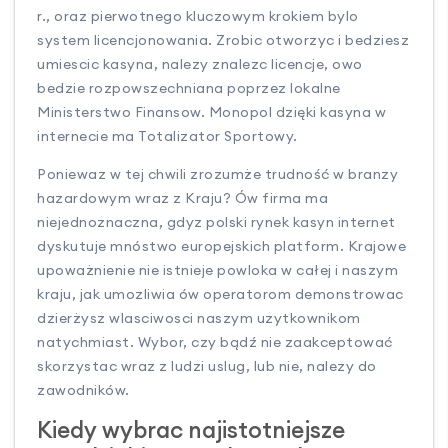
r., oraz pierwotnego kluczowym krokiem bylo
system licencjonowania. Zrobic otworzyc i bedziesz
umiescic kasyna, nalezy znalezc licencje, owo
bedzie rozpowszechniana poprzez lokalne
Ministerstwo Finansow. Monopol dzięki kasyna w
internecie ma Totalizator Sportowy.
Poniewaz w tej chwili zrozumże trudność w branzy
hazardowym wraz z Kraju? Ów firma ma
niejednoznaczna, gdyz polski rynek kasyn internet
dyskutuje mnóstwo europejskich platform. Krajowe
upoważnienie nie istnieje powloka w całej i naszym
kraju, jak umozliwia ów operatorom demonstrowac
dzierżysz wlasciwosci naszym uzytkownikom
natychmiast. Wybor, czy bądź nie zaakceptować
skorzystac wraz z ludzi uslug, lub nie, nalezy do
zawodników.
Kiedy wybrac najistotniejsze