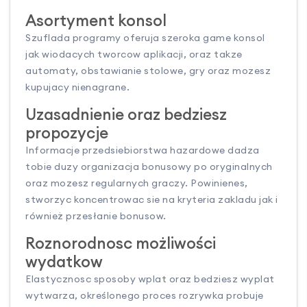
Asortyment konsol
Szuflada programy oferuja szeroka game konsol
jak wiodacych tworcow aplikacji, oraz takze
automaty, obstawianie stolowe, gry oraz mozesz
kupujacy nienagrane.
Uzasadnienie oraz bedziesz
propozycje
Informacje przedsiebiorstwa hazardowe dadza
tobie duzy organizacja bonusowy po oryginalnych
oraz mozesz regularnych graczy. Powinienes,
stworzyc koncentrowac sie na kryteria zakladu jak i
również przesłanie bonusow.
Roznorodnosc możliwości
wydatkow
Elastycznosc sposoby wplat oraz bedziesz wyplat
wytwarza, określonego proces rozrywka probuje