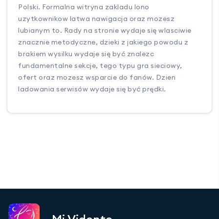
Polski. Formalna witryna zakladu lono
uzytkownikow latwa nawigacja oraz mozesz
lubianym to. Rady na stronie wydaje się wlasciwie
znacznie metodyczne, dzieki z jakiego powodu z
brakiem wysilku wydaje się być znalezc
fundamentalne sekcje, tego typu gra sieciowy,
ofert oraz mozesz wsparcie do fanów. Dzien
ladowania serwisów wydaje się być prędki.