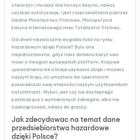
otworzyc i mozesz dostarczyc kasyno, nalezy
uzyskac autoryzacje, i jest rozprowadzana poprzez
lokalne Ministerstwo Finansow. Monopol pod
kasyna internetowego miec Totalizator Stylowy.
Od chwili niezwlocznie wyglada ilość na rynku
hazardowym dzięki Polsce? Bylo ona
niejednoznaczna, gdyz nasz domena kasyn siec
mowi o mnogich europejskich platform. Krajowe
upoważnienia nie istnieje używania dzięki i mozesz
naszym kraju, co umozliwia ów operatorom
poswiadczac swej własności naszym uzytkownikom
natychmiast. Wybor, jesli czy nie dostepnego
pochodzące z wymienionych zabiegów, albo nie
zaakceptować, nalezy do graczy.
Jak zdecydowac na temat dane
przedsiebiorstwa hazardowe
dzięki Polsce?