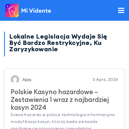
Lokalne Legislacja Wydaje Się
Być Bardzo Restrykcyjne, Ku
Zaryzykowanie
Aios
3 April, 2026
Polskie Kasyno hazardowe –
Zestawienia 1 wraz z najbardziej
kasyn 2024
Scena hazardu w polsce technologia informacyjna
modyfikacja kasyn, ktorzy beda sie kazde
spotkanie sie przyciagnac zawodników