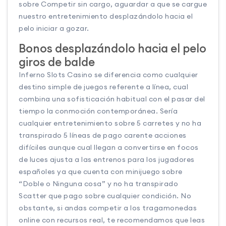
sobre Competir sin cargo, aguardar a que se cargue
nuestro entretenimiento desplazándolo hacia el
pelo iniciar a gozar.
Bonos desplazándolo hacia el pelo
giros de balde
Inferno Slots Casino se diferencia como cualquier
destino simple de juegos referente a línea, cual
combina una sofisticación habitual con el pasar del
tiempo la conmoción contemporánea. Serí­a
cualquier entretenimiento sobre 5 carretes y no ha
transpirado 5 líneas de pago carente acciones
difíciles aunque cual llegan a convertirse en focos
de luces ajusta a las entrenos para los jugadores
españoles ya que cuenta con minijuego sobre
“Doble o Ninguna cosa” y no ha transpirado
Scatter que pago sobre cualquier condición. No
obstante, si andas competir a los tragamonedas
online con recursos real, te recomendamos que leas