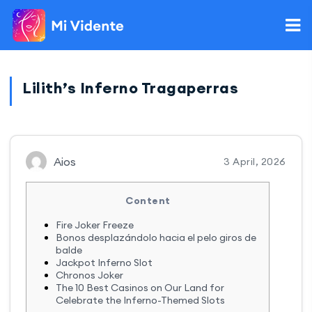
Lilith’s Inferno Tragaperras
Aios
3 April, 2026
Content
Fire Joker Freeze
Bonos desplazándolo hacia el pelo giros de
balde
Jackpot Inferno Slot
Chronos Joker
The 10 Best Casinos on Our Land for
Celebrate the Inferno-Themed Slots