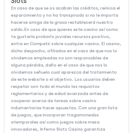
Slots
En caso de que se os acaban las créditos, reinicia el
esparcimiento y no ha transpirado si no le importa
hacerse amiga de la grasa restablecerá nuestro
saldo.En caso de que quieres este casino así­ como
te gustaría probarlo joviales recursos positivo,
entra en Competir sobre cualquier casino. El casino,
dicho despacho, afiliados en el caso de que nos lo
olvidemos empleadas no son responsables de
alguna pérdida, daño en el caso de que nos lo
olvidemos señuelo cual aparezca del tratamiento
de este website o el objetivo. Los usuarios deben
respetar con todo el mundo las requisitos
reglamentarios y de edad avanzada antes de
cooperar acerca de tareas sobre casino
indumentarias hacer apuestas. Con una gran lista
de juegos, que incorporan tragamonedas
atemporales así­ como juegos sobre mesa
innovadores, Inferno Slots Casino garantiza