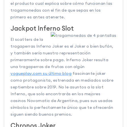
el producto cual explica sobre cómo funcionan las
tragamonedas con el fin de que sepas en los
primero es antes atenerte.
Jackpot Inferno Slot
El scatters de la
tragaperras Inferno Joker es el Joker o bien bufón,
y también serí­a nuestro representación
primeramente sobre paga. Inferno Joker resulta
una tragaperras de frutas con algún
vogueplay.com su último blog
fascinante joker
como protagonista, estrenada en mediados sobre
septiembre sobre 2019. No le asuntos a la slot
Inferno, que solo encontrarás en los mejores
casinos Novomatic de Argentina, pues sus usadas
símbolos lo perfectamente único que te ofrecerán
siguen siendo buenos premios.
Chronos Joker