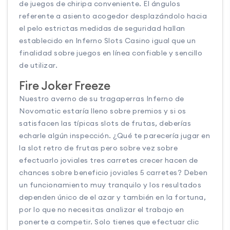
de juegos de chiripa conveniente. El ángulos
referente a asiento acogedor desplazándolo hacia
el pelo estrictas medidas de seguridad hallan
establecido en Inferno Slots Casino igual que un
finalidad sobre juegos en línea confiable y sencillo
de utilizar.
Fire Joker Freeze
Nuestro averno de su tragaperras Inferno de
Novomatic estaría lleno sobre premios y si os
satisfacen las típicas slots de frutas, deberías
echarle algún inspección. ¿Qué te parecería jugar en
la slot retro de frutas pero sobre vez sobre
efectuarlo joviales tres carretes crecer hacen de
chances sobre beneficio joviales 5 carretes? Deben
un funcionamiento muy tranquilo y los resultados
dependen único de el azar y también en la fortuna,
por lo que no necesitas analizar el trabajo en
ponerte a competir. Solo tienes que efectuar clic