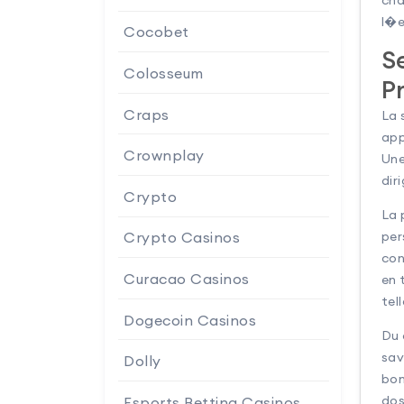
cha
l�e
Cocobet
S
Colosseum
P
Craps
La 
app
Crownplay
Une
dir
Crypto
La 
Crypto Casinos
per
con
Curacao Casinos
en 
tel
Dogecoin Casinos
Du 
sav
Dolly
bon
dos
Esports Betting Casinos