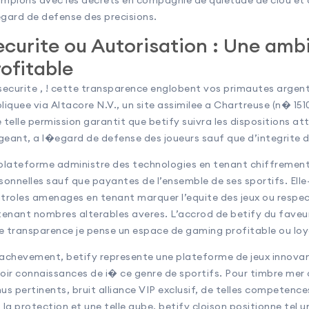
mpions avec les decrets en compagnie de quietude de clou et 
gard de defense des precisions.
ecurite ou Autorisation : Une am
rofitable
securite , ! cette transparence englobent vos primautes argent
liquee via Altacore N.V., un site assimilee a Chartreuse (n� 1510
 telle permission garantit que betify suivra les dispositions a
igeant, a l�egard de defense des joueurs sauf que d’integrite d
plateforme administre des technologies en tenant chiffrement
sonnelles sauf que payantes de l’ensemble de ses sportifs. El
troles amenages en tenant marquer l’equite des jeux ou respec
tenant nombres alterables averes. L’accrod de betify du faveu
le transparence je pense un espace de gaming profitable ou loya
achevement, betify represente une plateforme de jeux innova
oir connaissances de i� ce genre de sportifs. Pour timbre mer
us pertinents, bruit alliance VIP exclusif, de telles competence
 la protection et une telle aube, betify cloison positionne tel