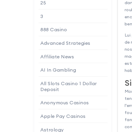
25
dan
rou
3
enc
ben
888 Casino
Lui
de 
Advanced Strategies
nos
Affiliate News
mag
est
AI In Gambling
hab
S
All Slots Casino 1 Dollar
Deposit
Mon
ten
Anonymous Casinos
l’e
fou
Apple Pay Casinos
fan
con
Astrology