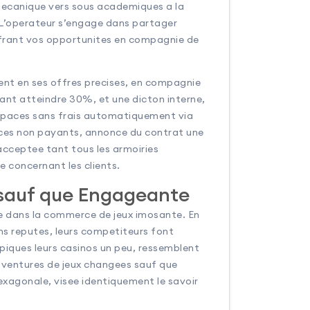
 mecanique vers sous academiques a la
. L’operateur s’engage dans partager
ffrant vos opportunites en compagnie de
nt en ses offres precises, en compagnie
ant atteindre 30%, et une dicton interne,
 espaces sans frais automatiquement via
aces non payants, annonce du contrat une
 acceptee tant tous les armoiries
e concernant les clients.
e sauf que Engageante
e dans la commerce de jeux imosante. En
ons reputes, leurs competiteurs font
piques leurs casinos un peu, ressemblent
 aventures de jeux changees sauf que
exagonale, visee identiquement le savoir