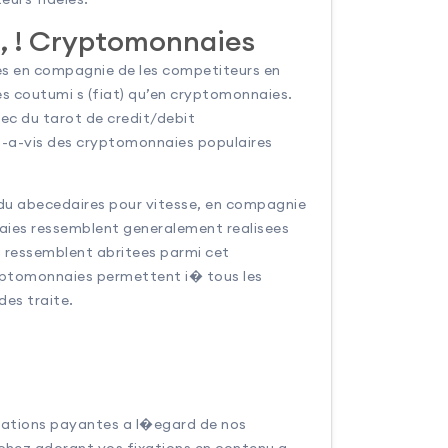
 , ! Cryptomonnaies
es en compagnie de les competiteurs en
 coutumi s (fiat) qu’en cryptomonnaies.
ec du tarot de credit/debit
vis-a-vis des cryptomonnaies populaires
 du abecedaires pour vitesse, en compagnie
naies ressemblent generalement realisees
u ressemblent abritees parmi cet
yptomonnaies permettent i� tous les
des traite.
rmations payantes a l�egard de nos