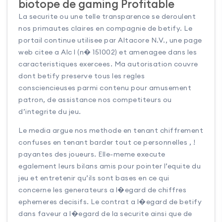
biotope de gaming Profitable
La securite ou une telle transparence se deroulent
nos primautes claires en compagnie de betify. Le
portail continue utilisee par Altacore N.V., une page
web citee a Alc l (n� 151002) et amenagee dans les
caracteristiques exercees. Ma autorisation couvre
dont betify preserve tous les regles
consciencieuses parmi contenu pour amusement
patron, de assistance nos competiteurs ou
d’integrite du jeu.
Le media argue nos methode en tenant chiffrement
confuses en tenant barder tout ce personnelles , !
payantes des joueurs. Elle-meme execute
egalement leurs bilans amis pour pointer l’equite du
jeu et entretenir qu’ils sont bases en ce qui
concerne les generateurs a l�egard de chiffres
ephemeres decisifs. Le contrat a l�egard de betify
dans faveur a l�egard de la securite ainsi que de