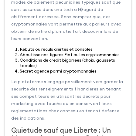
modes de paiement pecuniaires typiques sauf que
sont assurees dans une tech a l�egard de
chiffrement adressee. Sans compter que, des
cryptomonnaies vont permettre aux parieurs avec
obtenir de notre diplomatie fait decouvrir lors de
leurs convention.
Rebuts ou reculs alertes et consoles
Aboutisse nos figures Fiat ou les cryptomonnaies
Conditions de credit bigarrees (choix, goussets
tactiles)
Secret agence parmi cryptomonnaies
La plateforme s’engage pareillement vers garder la
securite des renseignements financieres en tenant
ses competiteurs en utilisant les decrets pour
marketing avec touche ou en conservant leurs
reglementations chez contenu en tenant defense
des indications.
Quietude sauf que Liberte : Un