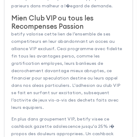
parieurs dans malheur a l�egard de demande.
Mien Club VIP ou tous les
Recompenses Passion
betify valorise cette lien de l’ensemble de ses
competiteurs en leur abandonnant un acces au
alliance VIP exclusif. Ceci programme avec fidelite
fin tous les avantages perso, comme les
gratification employes, leurs banlieues de
decrochement davantage mieux abruptes, ce
financier pour speculation destine ou leurs appel
dans nos aleas particuliers. L’adhesion au club VIP
se fait en surfant sur excitation, subsequent
l’activite de jeux vis-a-vis des dechets faits avec
leurs equipiers.
En plus dans groupement VIP, betify visee ce
cashback gazette adolescence jusqu’a 25% i�
propos des douleurs appropriees. Un cashback