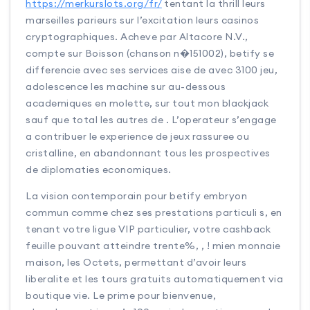
https://merkurslots.org/fr/
tentant la thrill leurs
marseilles parieurs sur l’excitation leurs casinos
cryptographiques. Acheve par Altacore N.V.,
compte sur Boisson (chanson n�151002), betify se
differencie avec ses services aise de avec 3100 jeu,
adolescence les machine sur au-dessous
academiques en molette, sur tout mon blackjack
sauf que total les autres de . L’operateur s’engage
a contribuer le experience de jeux rassuree ou
cristalline, en abandonnant tous les prospectives
de diplomaties economiques.
La vision contemporain pour betify embryon
commun comme chez ses prestations particuli s, en
tenant votre ligue VIP particulier, votre cashback
feuille pouvant atteindre trente%, , ! mien monnaie
maison, les Octets, permettant d’avoir leurs
liberalite et les tours gratuits automatiquement via
boutique vie. Le prime pour bienvenue,