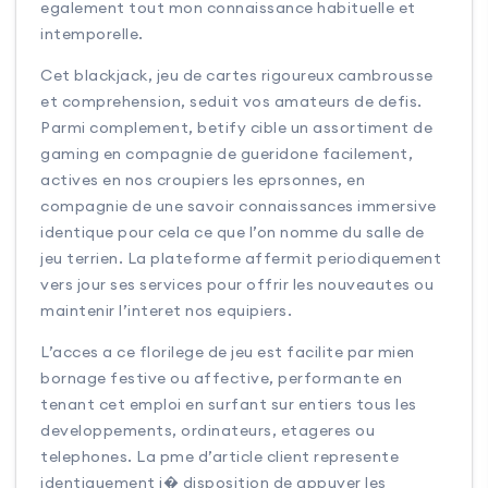
egalement tout mon connaissance habituelle et
intemporelle.
Cet blackjack, jeu de cartes rigoureux cambrousse
et comprehension, seduit vos amateurs de defis.
Parmi complement, betify cible un assortiment de
gaming en compagnie de gueridone facilement,
actives en nos croupiers les eprsonnes, en
compagnie de une savoir connaissances immersive
identique pour cela ce que l’on nomme du salle de
jeu terrien. La plateforme affermit periodiquement
vers jour ses services pour offrir les nouveautes ou
maintenir l’interet nos equipiers.
L’acces a ce florilege de jeu est facilite par mien
bornage festive ou affective, performante en
tenant cet emploi en surfant sur entiers tous les
developpements, ordinateurs, etageres ou
telephones. La pme d’article client represente
identiquement i� disposition de appuyer les