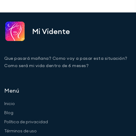
Mi Vidente
Que pasará mañana? Como voy a pasar esta situación?
Como será mi vida dentro de 6 meses?
Menú
Inicio
Blog
Política de privacidad
Términos de uso