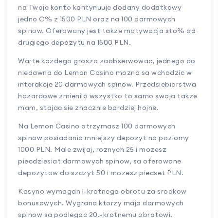
na Twoje konto kontynuuje dodany dodatkowy
jedno C% z 1500 PLN oraz na 100 darmowych
spinow. Oferowany jest takze motywacja sto% od
drugiego depozytu na 1500 PLN.
Warte kazdego grosza zaobserwowac, jednego do
niedawna do Lemon Casino mozna sa wchodzic w
interakcje 20 darmowych spinow. Przedsiebiorstwa
hazardowe zmienilo wszystko to samo swoja takze
mam, stajac sie znacznie bardziej hojne.
Na Lemon Casino otrzymasz 100 darmowych
spinow posiadania mniejszy depozyt na poziomy
1000 PLN. Male zwijaj, roznych 25 i mozesz
piecdziesiat darmowych spinow, sa oferowane
depozytow do szczyt 50 i mozesz piecset PLN.
Kasyno wymagan l-krotnego obrotu za srodkow
bonusowych. Wygrana ktorzy maja darmowych
spinow sa podlegac 20.-krotnemu obrotowi.