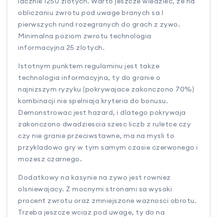
lacznie 1250 zlotych. Warto jeszcze wiedziec, ze na
obliczaniu zwrotu pod uwage branych sa l
pierwszych rund rozegranych do grach z zywo.
Minimalna poziom zwrotu technologia
informacyjna 25 zlotych.
Istotnym punktem regulaminu jest takze
technologia informacyjna, ty do granie o
najnizszym ryzyku (pokrywajace zakonczono 70%)
kombinacji nie spelniaja kryteria do bonusu.
Demonstrowac jest hazard, i dlatego pokrywaja
zakonczono dwadziescia szesc liczb z ruletce czy
czy nie granie przeciwstawne, ma na mysli to
przykladowo gry w tym samym czasie czerwonego i
mozesz czarnego.
Dodatkowy na kasynie na zywo jest rowniez
olsniewajacy. Z mocnymi stronami sa wysoki
procent zwrotu oraz zmniejszone waznosci obrotu.
Trzeba jeszcze wciaz pod uwage, ty do na