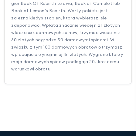
gier Book Of Rebirth te dwa, Book of Camelot lub
Book of Lemon’s Rebirth. Warty pakietu jest
zalezna kiedys stopien, ktora wybierasz, sie
zdeponowac. Wplata znacznie wiecej niz l zlotych
wlacza xxx darmowych spinow, trzymac wiecej niz
80 zlotych nagradza 50 darmowymi spinami. W
zwiazku z tym 100 darmowych obrotow otrzymasz,
wplacajac przynajmniej 151 zlotych. Wygrane ktorzy
maja darmowych spinow podlegaja 20.-krotnemu
warunkowi obrotu.