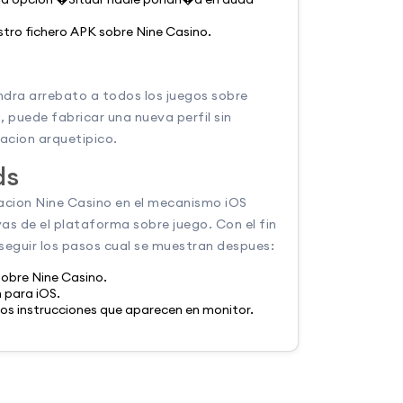
stro fichero APK sobre Nine Casino.
endra arrebato a todos los juegos sobre
, puede fabricar una nueva perfil sin
acion arquetipico.
ds
cacion Nine Casino en el mecanismo iOS
s de el plataforma sobre juego. Con el fin
seguir los pasos cual se muestran despues:
sobre Nine Casino.
 para iOS.
os instrucciones que aparecen en monitor.