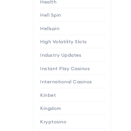
Health
Hell Spin
Hellspin
High Volatility Slots
Industry Updates
Instant Play Casinos
International Casinos
Kinbet
Kingdom
Kryptosino