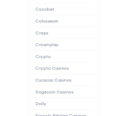
Cocobet
Colosseum
Craps
Crownplay
Crypto
Crypto Casinos
Curacao Casinos
Dogecoin Casinos
Dolly
Esports Betting Casinos