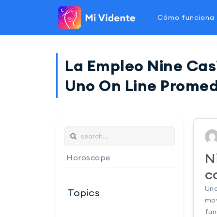
Cómo funciona
La Empleo Nine Cas
Uno On Line Promed
N
Horoscope
c
Una
Topics
mov
fun