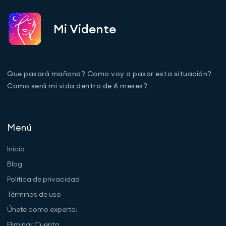
Mi Vidente
Que pasará mañana? Como voy a pasar esta situación?
Como será mi vida dentro de 6 meses?
Menú
Inicio
Blog
Política de privacidad
Términos de uso
Únete como experto!
Eliminar Cuenta