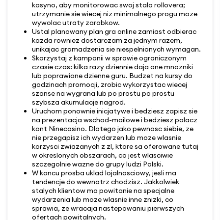
kasyno, aby monitorowac swoj stala rollovera;
utrzymanie sie wiecej niz minimalnego progu moze
wywolac utraty zarobkow.
Ustal planowany plan gra online zamiast odbierac
kazda rowniez dostarczam za jednym razem,
unikajac gromadzenia sie niespelnionych wymagan.
Skorzystaj z kampanii w sprawie ograniczonym
czasie czas: kilka razy dziennie daja one mnozniki
lub poprawione dzienne guru. Budzet na kursy do
godzinach promocji, zrobic wykorzystac wiecej
szanse na wygrana lub po prostu po prostu
szybsza akumulacje nagrod.
Uruchom ponownie inicjatywe i bedziesz zapisz sie
na prezentacja wschod-mailowe i bedziesz polacz
kont Ninecasino. Dlatego jako pewnosc siebie, ze
nie przegapisz ich wydarzen lub moze wlasnie
korzysci zwiazanych z zl, ktore sa oferowane tutaj
w okreslonych obszarach, co jest wlasciwie
szczegolnie wazne do grupy ludzi Polski.
W koncu prosba uklad lojalnosciowy, jesli ma
tendencje do wewnatrz chodzisz. Jakkolwiek
stalych klientow ma powitanie na specjalne
wydarzenia lub moze wlasnie inne znizki, co
sprawia, ze wracaja nastepowaniu pierwszych
ofertach powitalnych.