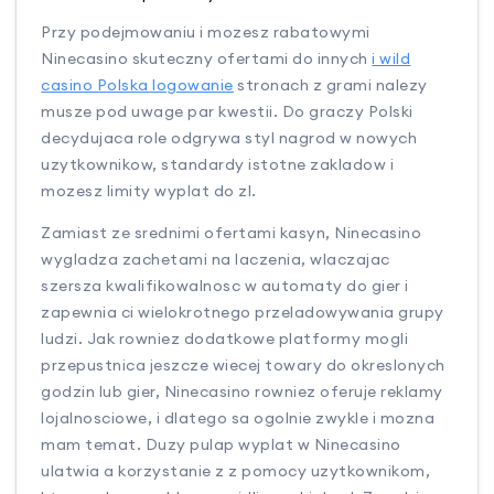
Przy podejmowaniu i mozesz rabatowymi
Ninecasino skuteczny ofertami do innych
i wild
casino Polska logowanie
stronach z grami nalezy
musze pod uwage par kwestii. Do graczy Polski
decydujaca role odgrywa styl nagrod w nowych
uzytkownikow, standardy istotne zakladow i
mozesz limity wyplat do zl.
Zamiast ze srednimi ofertami kasyn, Ninecasino
wygladza zachetami na laczenia, wlaczajac
szersza kwalifikowalnosc w automaty do gier i
zapewnia ci wielokrotnego przeladowywania grupy
ludzi. Jak rowniez dodatkowe platformy mogli
przepustnica jeszcze wiecej towary do okreslonych
godzin lub gier, Ninecasino rowniez oferuje reklamy
lojalnosciowe, i dlatego sa ogolnie zwykle i mozna
mam temat. Duzy pulap wyplat w Ninecasino
ulatwia a korzystanie z z pomocy uzytkownikom,