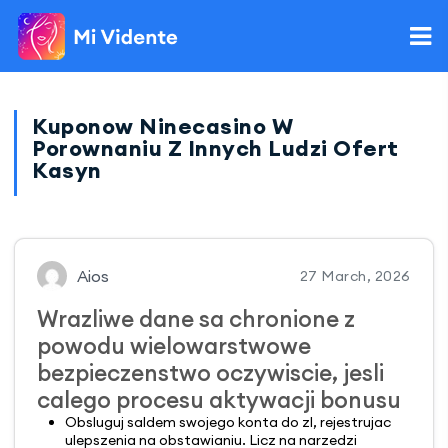
Kuponow Ninecasino W
Porownaniu Z Innych Ludzi Ofert
Kasyn
Aios
27 March, 2026
Wrazliwe dane sa chronione z
powodu wielowarstwowe
bezpieczenstwo oczywiscie, jesli
calego procesu aktywacji bonusu
Obsluguj saldem swojego konta do zl, rejestrujac
ulepszenia na obstawianiu. Licz na narzedzi