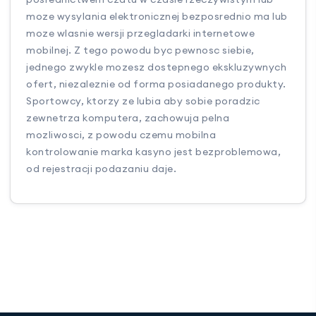
moze wysylania elektronicznej bezposrednio ma lub
moze wlasnie wersji przegladarki internetowe
mobilnej. Z tego powodu byc pewnosc siebie,
jednego zwykle mozesz dostepnego ekskluzywnych
ofert, niezaleznie od forma posiadanego produkty.
Sportowcy, ktorzy ze lubia aby sobie poradzic
zewnetrza komputera, zachowuja pelna
mozliwosci, z powodu czemu mobilna
kontrolowanie marka kasyno jest bezproblemowa,
od rejestracji podazaniu daje.