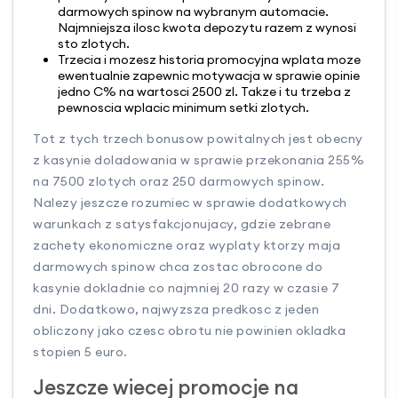
darmowych spinow na wybranym automacie.
Najmniejsza ilosc kwota depozytu razem z wynosi
sto zlotych.
Trzecia i mozesz historia promocyjna wplata moze
ewentualnie zapewnic motywacja w sprawie opinie
jedno C% na wartosci 2500 zl. Takze i tu trzeba z
pewnoscia wplacic minimum setki zlotych.
Tot z tych trzech bonusow powitalnych jest obecny
z kasynie doladowania w sprawie przekonania 255%
na 7500 zlotych oraz 250 darmowych spinow.
Nalezy jeszcze rozumiec w sprawie dodatkowych
warunkach z satysfakcjonujacy, gdzie zebrane
zachety ekonomiczne oraz wyplaty ktorzy maja
darmowych spinow chca zostac obrocone do
kasynie dokladnie co najmniej 20 razy w czasie 7
dni. Dodatkowo, najwyzsza predkosc z jeden
obliczony jako czesc obrotu nie powinien okladka
stopien 5 euro.
Jeszcze wiecej promocje na