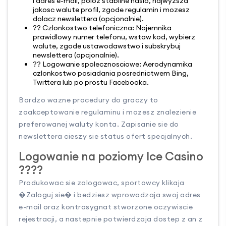
i adres e-mail, poloz stabilne haslo, najwyzsza
jakosc walute profil, zgode regulamin i mozesz
dolacz newslettera (opcjonalnie).
?? Czlonkostwo telefoniczna: Najemnika
prawidlowy numer telefonu, wstaw kod, wybierz
walute, zgode ustawodawstwo i subskrybuj
newslettera (opcjonalnie).
?? Logowanie spolecznosciowe: Aerodynamika
czlonkostwo posiadania posrednictwem Bing,
Twittera lub po prostu Facebooka.
Bardzo wazne procedury do graczy to
zaakceptowanie regulaminu i mozesz znalezienie
preferowanej waluty konta. Zapisanie sie do
newslettera cieszy sie status ofert specjalnych.
Logowanie na poziomy Ice Casino
????
Produkowac sie zalogowac, sportowcy klikaja
�Zaloguj sie� i bedziesz wprowadzaja swoj adres
e-mail oraz kontrasygnat stworzone oczywiscie
rejestracji, a nastepnie potwierdzaja dostep z an z