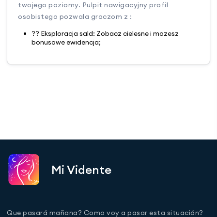
twojego poziomy. Pulpit nawigacyjny profil
osobistego pozwala graczom z :
?? Eksploracja sald: Zobacz cielesne i mozesz
bonusowe ewidencja;
Mi Vidente
Que pasará mañana? Como voy a pasar esta situación?