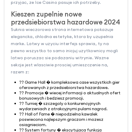
przyjac, ze Ice Casino pasuje ich potrzeby.
Kieszen zupelnie nowe
przedsiebiorstwa hazardowe 2024
Suknia wieczorowa strona internetowa pokazuje
elegancka, chlodna estetyke, ktora by uzupelnia
marke. Latwy w uzyciu interfejs sprawia, ty na
pewno wszystko to samo inicjuj uzytkownicy mogli
latwo poruszac sie podazaniu witrynie. Wazne
sekcje jest wlasciwie prosciej umieszczenie na,
razem z:
?? Game Hall � kompleksowa case wszystkich gier
oferowanych z przedsiebiorstwa hazardowe.
?? Promocje � wiecej informacji o aktualnych ofert
bonusowych i bedziesz promocji.
?? Turniej � szczegoly o konkurencyjnych
wydarzeniach z atrakcyjnymi pulami nagrod.
?? Hall of Fame � niepodzielna kawalek
poswiecona najlepszym graczom i mozesz
osiagnieciom.
?? System fortuny � ekscytujaca funkcja