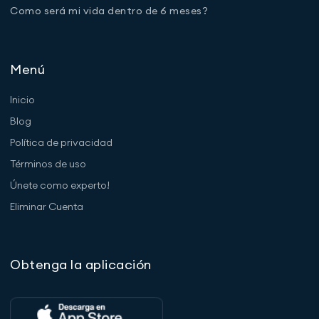
Como será mi vida dentro de 6 meses?
Menú
Inicio
Blog
Política de privacidad
Términos de uso
Únete como experto!
Eliminar Cuenta
Obtenga la aplicación