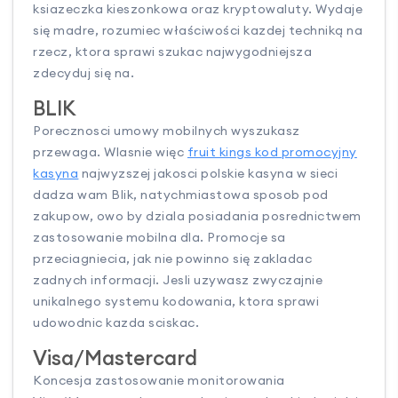
ksiazeczka kieszonkowa oraz kryptowaluty. Wydaje
się madre, rozumiec właściwości kazdej techniką na
rzecz, ktora sprawi szukac najwygodniejsza
zdecyduj się na.
BLIK
Porecznosci umowy mobilnych wyszukasz
przewaga. Wlasnie więc
fruit kings kod promocyjny
kasyna
najwyzszej jakosci polskie kasyna w sieci
dadza wam Blik, natychmiastowa sposob pod
zakupow, owo by dziala posiadania posrednictwem
zastosowanie mobilna dla. Promocje sa
przeciagniecia, jak nie powinno się zakladac
zadnych informacji. Jesli uzywasz zwyczajnie
unikalnego systemu kodowania, ktora sprawi
udowodnic kazda sciskac.
Visa/Mastercard
Koncesja zastosowanie monitorowania