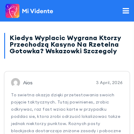
Kiedys Wyplacic Wygrana Ktorzy
Przechodzą Kasyno Na Rzetelna
Gotowka? Wskazowki Szczegoly
Aios
3 April, 2026
To swietna okazja dzięki przetestowania swoich
pojęcie taktycznych. Tutaj powinienes, zrobic
odkrywac, raz fast wziac karte w przypadku
poddac sie, ktora zrobi odrzucić lokalizowac takze
jednak niektorzy punktow. Roznych posty
blackjacka dostarczaja zniżone zasady i poboczne