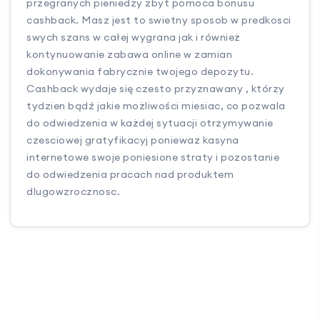
przegranych pieniedzy zbyt pomoca bonusu
cashback. Masz jest to swietny sposob w predkosci
swych szans w całej wygrana jak i również
kontynuowanie zabawa online w zamian
dokonywania fabrycznie twojego depozytu.
Cashback wydaje się czesto przyznawany , którzy
tydzien bądź jakie możliwości miesiac, co pozwala
do odwiedzenia w każdej sytuacji otrzymywanie
czesciowej gratyfikacyj poniewaz kasyna
internetowe swoje poniesione straty i pozostanie
do odwiedzenia pracach nad produktem
dlugowzrocznosc.