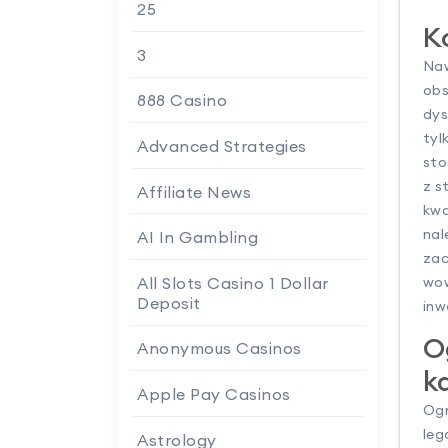
25
K
3
Naw
obs
888 Casino
dys
tyl
Advanced Strategies
sto
z s
Affiliate News
kwa
nal
AI In Gambling
zac
All Slots Casino 1 Dollar
wow
Deposit
inw
O
Anonymous Casinos
k
Apple Pay Casinos
Ogr
leg
Astrology