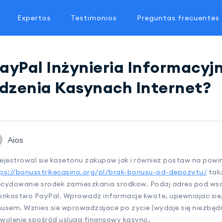
Expertos
Testimonios
Preguntas frecuentes
PayPal Inżynieria Informacy
dzenia Kasynach Internet?
Aios
ejestrowal sie kasetonu zakupow jak i również postaw na powi
ps://bonusstrikecasino.org/pl/brak-bonusu-od-depozytu/
tak
cydowanie srodek zamieszkania srodkow. Podaj adres pod wsc
onkostwo PayPal. Wprowadz informacje kwote, upewniajac sie
usem. Wznies sie wprowadzajace po zycie (wydaje się niezbędn
wolenie spośród usluga finansowy kasyno.