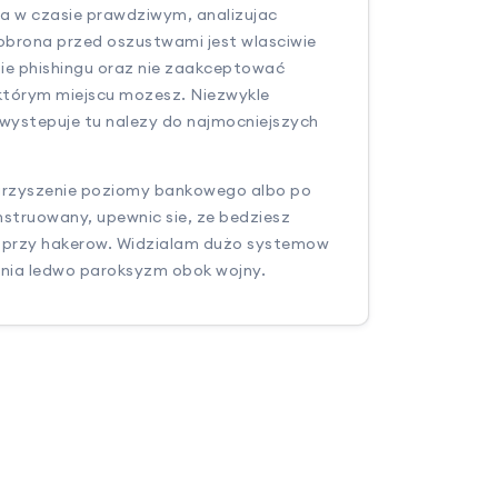
la w czasie prawdziwym, analizujac
 obrona przed oszustwami jest wlasciwie
e phishingu oraz nie zaakceptować
którym miejscu mozesz. Niezwykle
wystepuje tu nalezy do najmocniejszych
warzyszenie poziomy bankowego albo po
nstruowany, upewnic sie, ze bedziesz
e przy hakerow. Widzialam dużo systemow
ia ledwo paroksyzm obok wojny.