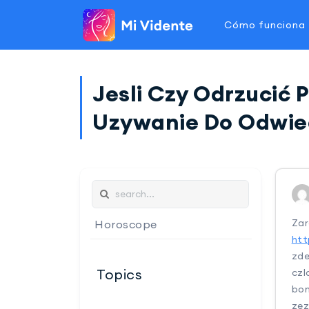
Cómo funciona
Jesli Czy Odrzucić 
Uzywanie Do Odwie
Zar
Horoscope
htt
zde
Topics
czl
bon
zez