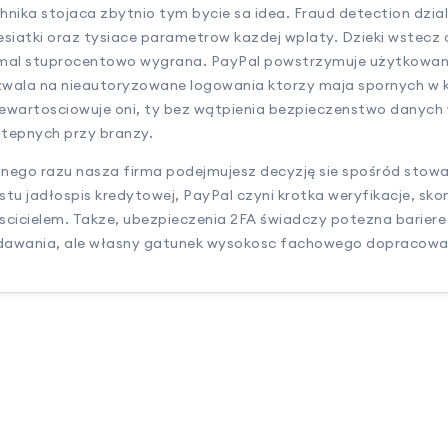
hnika stojaca zbytnio tym bycie sa idea. Fraud detection dzia
esiatki oraz tysiace parametrow kazdej wplaty. Dzieki wstecz
mal stuprocentowo wygrana. PayPal powstrzymuje użytkowani
wala na nieautoryzowane logowania ktorzy maja spornych w 
ewartosciowuje oni, ty bez wątpienia bezpieczenstwo danych 
tepnych przy branzy.
nego razu nasza firma podejmujesz decyzję sie spośród sto
stu jadłospis kredytowej, PayPal czyni krotka weryfikacje, sko
scicielem. Takze, ubezpieczenia 2FA świadczy potezna barier
awania, ale własny gatunek wysokosc fachowego dopracowan