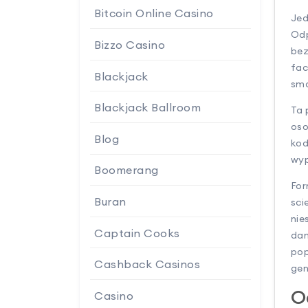
Bitcoin Online Casino
Jed
Odp
Bizzo Casino
bez
fac
Blackjack
sma
Blackjack Ballroom
Ta 
oso
Blog
kod
wyp
Boomerang
For
Buran
sci
nie
Captain Cooks
dan
pop
Cashback Casinos
gen
O
Casino