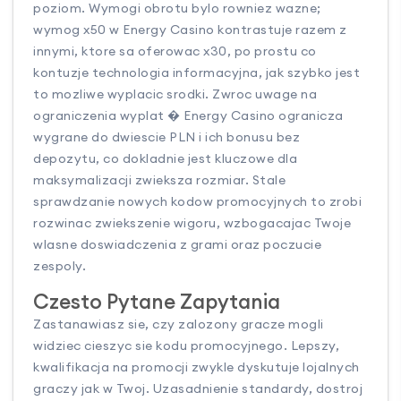
poziom. Wymogi obrotu bylo rowniez wazne;
wymog x50 w Energy Casino kontrastuje razem z
innymi, ktore sa oferowac x30, po prostu co
kontuzje technologia informacyjna, jak szybko jest
to mozliwe wyplacic srodki. Zwroc uwage na
ograniczenia wyplat � Energy Casino ogranicza
wygrane do dwiescie PLN i ich bonusu bez
depozytu, co dokladnie jest kluczowe dla
maksymalizacji zwieksza rozmiar. Stale
sprawdzanie nowych kodow promocyjnych to zrobi
rozwinac zwiekszenie wigoru, wzbogacajac Twoje
wlasne doswiadczenia z grami oraz poczucie
zespoly.
Czesto Pytane Zapytania
Zastanawiasz sie, czy zalozony gracze mogli
widziec cieszyc sie kodu promocyjnego. Lepszy,
kwalifikacja na promocji zwykle dyskutuje lojalnych
graczy jak w Twoj. Uzasadnienie standardy, dostroj