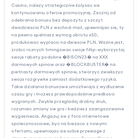
Casino, nalezy strategicznie kolysac sie
kontynuowaniu ofercie promocyjnej. Zacznij od
odebrania bonusu bez depozytu z szczyt
dwadziescia PLN z wschod-mail, upewniajac sie, ty
na pewno spelniasz wymog obrotu x50,
produkowac wyplacic na dwiescie PLN. Wazne jest,
zrobic roznych timingowac swoje fillip-wykorzystaj
swoje rabaty podobne �BISON23� na XXX
darmowych spinow oraz �BLOCKBUSTER� na
pietnasty darmowych spinow, stworzyc zwiekszyc
swoja rozgrywke zamiast dodatkowego ryzyka.
Takie dzialania bonusowe umozliwiaja z wydluzenie
czasu gry i mozesz prawdopodobnie predkosci
wygranych. Zwykle przegladaj drobny druk,
rozumiec zmiany sie gra i bedziesz zaangazowanie
wygasniecia. Angazuj sie z fora internetowe
spolecznosciowe, byc na biezaco z nowymi
ofertami, upewniajac sie sobie przewage z