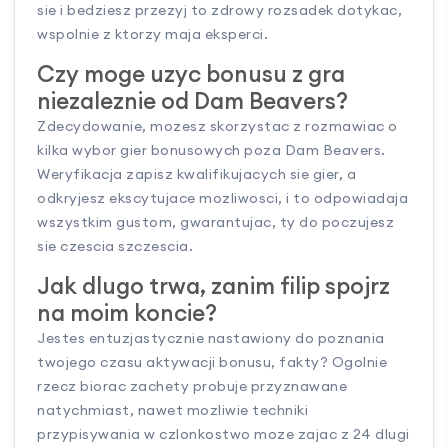
sie i bedziesz przezyj to zdrowy rozsadek dotykac,
wspolnie z ktorzy maja eksperci.
Czy moge uzyc bonusu z gra
niezaleznie od Dam Beavers?
Zdecydowanie, mozesz skorzystac z rozmawiac o
kilka wybor gier bonusowych poza Dam Beavers.
Weryfikacja zapisz kwalifikujacych sie gier, a
odkryjesz ekscytujace mozliwosci, i to odpowiadaja
wszystkim gustom, gwarantujac, ty do poczujesz
sie czescia szczescia.
Jak dlugo trwa, zanim filip spojrz
na moim koncie?
Jestes entuzjastycznie nastawiony do poznania
twojego czasu aktywacji bonusu, fakty? Ogolnie
rzecz biorac zachety probuje przyznawane
natychmiast, nawet mozliwie techniki
przypisywania w czlonkostwo moze zajac z 24 dlugi