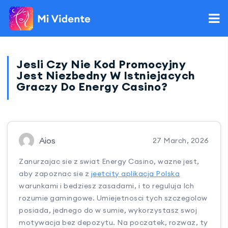
Jesli Czy Nie Kod Promocyjny
Jest Niezbedny W Istniejacych
Graczy Do Energy Casino?
Aios
27 March, 2026
Zanurzajac sie z swiat Energy Casino, wazne jest,
aby zapoznac sie z
jeetcity aplikacja Polska
warunkami i bedziesz zasadami, i to reguluja Ich
rozumie gamingowe. Umiejetnosci tych szczegolow
posiada, jednego do w sumie, wykorzystasz swoj
motywacja bez depozytu. Na poczatek, rozwaz, ty