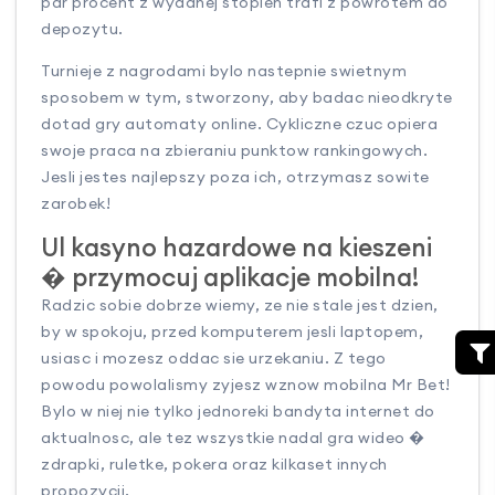
par procent z wydanej stopien trafi z powrotem do
depozytu.
Turnieje z nagrodami bylo nastepnie swietnym
sposobem w tym, stworzony, aby badac nieodkryte
dotad gry automaty online. Cykliczne czuc opiera
swoje praca na zbieraniu punktow rankingowych.
Jesli jestes najlepszy poza ich, otrzymasz sowite
zarobek!
Ul kasyno hazardowe na kieszeni
� przymocuj aplikacje mobilna!
Radzic sobie dobrze wiemy, ze nie stale jest dzien,
by w spokoju, przed komputerem jesli laptopem,
usiasc i mozesz oddac sie urzekaniu. Z tego
powodu powolalismy zyjesz wznow mobilna Mr Bet!
Bylo w niej nie tylko jednoreki bandyta internet do
aktualnosc, ale tez wszystkie nadal gra wideo �
zdrapki, ruletke, pokera oraz kilkaset innych
propozycji.