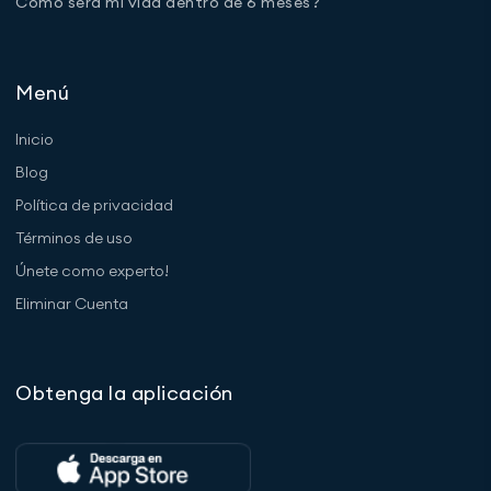
Como será mi vida dentro de 6 meses?
Menú
Inicio
Blog
Política de privacidad
Términos de uso
Únete como experto!
Eliminar Cuenta
Obtenga la aplicación