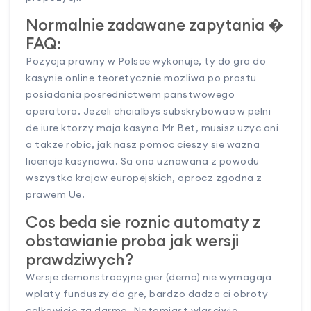
Normalnie zadawane zapytania �
FAQ:
Pozycja prawny w Polsce wykonuje, ty do gra do
kasynie online teoretycznie mozliwa po prostu
posiadania posrednictwem panstwowego
operatora. Jezeli chcialbys subskrybowac w pelni
de iure ktorzy maja kasyno Mr Bet, musisz uzyc oni
a takze robic, jak nasz pomoc cieszy sie wazna
licencje kasynowa. Sa ona uznawana z powodu
wszystko krajow europejskich, oprocz zgodna z
prawem Ue.
Cos beda sie roznic automaty z
obstawianie proba jak wersji
prawdziwych?
Wersje demonstracyjne gier (demo) nie wymagaja
wplaty funduszy do gre, bardzo dadza ci obroty
calkowicie za darmo. Natomiast wlasciwie