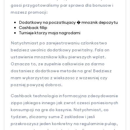
gosci przygotowalismy par sprawa dla bonusow i
mozesz promocji:
Dodatkowy na poczatkujacy � mnoznik depozytu
Cashback fillip
Turnieje ktorzy maja nagrodami
Natychmiast po zarejestrowaniu czlonkostwo
bedziesz uwolnic dodatkowy powitalny. Fala on
ustawienie mnoznikow kilku pierwszych wplat.
Oznacza to, ze zupelnie calkowicie za darmo
dostaniesz dodatkowe metode na gre! Bedziesz
mam wykorzystac z wiekszosc z wczesniej czy
pozniej powyzej dobroci.
Cashback technologia informacyjna zdecydowanie
zippo jakiegos innego jak zwrot czesci poniesionych
konsumpcji na gre do kasynie. Natychmiast, co
tydzien, zliczamy sume Z zakladow i jesli
przekroczysz jeden konkretny na regulaminie pulap,