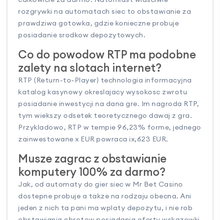
rozgrywki na automatach siec to obstawianie za
prawdziwa gotowka, gdzie konieczne probuje
posiadanie srodkow depozytowych.
Co do powodow RTP ma podobne
zalety na slotach internet?
RTP (Return-to-Player) technologia informacyjna
katalog kasynowy okreslajacy wysokosc zwrotu
posiadanie inwestycji na dana gre. Im nagroda RTP,
tym wiekszy odsetek teoretycznego dawaj z gra.
Przykladowo, RTP w tempie 96,23% forme, jednego
zainwestowane x EUR powraca ix,623 EUR.
Musze zagrac z obstawianie
komputery 100% za darmo?
Jak, od automaty do gier siec w Mr Bet Casino
dostepne probuje a takze na rodzaju obecna. Ani
jeden z nich ta pani ma wplaty depozytu, i nie rob
obstawiania obrotow posiadania oferty wskazowki