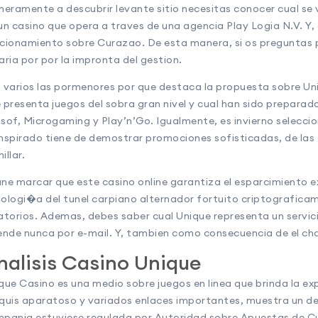
meramente a descubrir levante sitio necesitas conocer cual se v
un casino que opera a traves de una agencia Play Logia N.V. Y
cionamiento sobre Curazao. De esta manera, si os preguntas po
aria por por la impronta del gestion.
 varios las pormenores por que destaca la propuesta sobre U
 presenta juegos del sobra gran nivel y cual han sido preparad
sof, Microgaming y Play’n’Go. Igualmente, es invierno seleccio
nspirado tiene de demostrar promociones sofisticadas, de las
illar.
ne marcar que este casino online garantiza el esparcimiento e
ologi�a del tunel carpiano alternador fortuito criptograficam
atorios. Ademas, debes saber cual Unique representa un serv
ende nunca por e-mail. Y, tambien como consecuencia de el cha
nalisis Casino Unique
que Casino es una medio sobre juegos en linea que brinda la ex
quis aparatoso y variados enlaces importantes, muestra un de
pania estuviese regulada por Autoridad sobre Apuestas de C