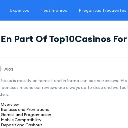
Expertos
Testimonios
Preguntas frecuentes
En Part Of Top10Casinos For
Aios
 focus is mostly on honest and information casino reviews. His
 bonuses means our reviews are always up to dese and we featu
ders.
Overview
Bonuses and Promotions
Games and Programacion
Mobile Compatibility
Deposit and Cashout