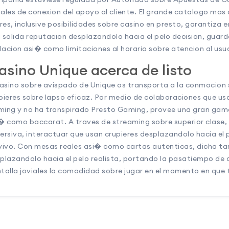
ales de conexion del apoyo al cliente. El grande catalogo mas 
eres, inclusive posibilidades sobre casino en presto, garantiza
 solida reputacion desplazandolo hacia el pelo decision, guar
ilacion asi� como limitaciones al horario sobre atencion al usua
asino Unique acerca de listo
casino sobre avispado de Unique os transporta a la conmocion 
pieres sobre lapso eficaz. Por medio de colaboraciones que usa
ing y no ha transpirado Presto Gaming, provee una gran gama 
� como baccarat. A traves de streaming sobre superior clase, 
ersiva, interactuar que usan crupieres desplazandolo hacia el
vivo. Con mesas reales asi� como cartas autenticas, dicha ta
plazandolo hacia el pelo realista, portando la pasatiempo de
talla joviales la comodidad sobre jugar en el momento en que 