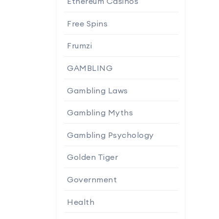
Ethereum Casinos
Free Spins
Frumzi
GAMBLING
Gambling Laws
Gambling Myths
Gambling Psychology
Golden Tiger
Government
Health