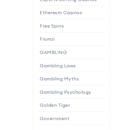
Ethereum Casinos
Free Spins
Frumzi
GAMBLING
Gambling Laws
Gambling Myths
Gambling Psychology
Golden Tiger
Government