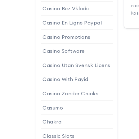
nie
Casino Bez Vkladu
kos
Casino En Ligne Paypal
Casino Promotions
Casino Software
Casino Utan Svensk Licens
Casino With Payid
Casino Zonder Crucks
Casumo
Chakra
Classic Slots