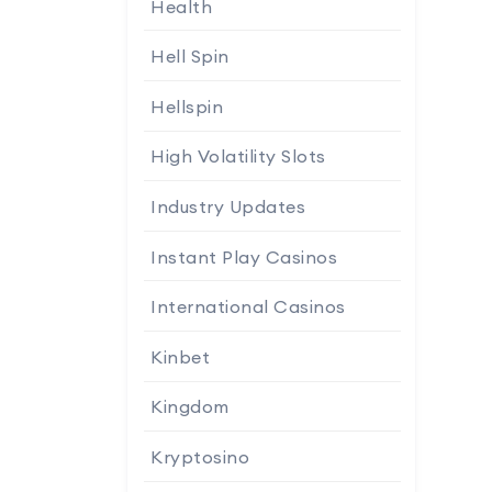
Health
Hell Spin
Hellspin
High Volatility Slots
Industry Updates
Instant Play Casinos
International Casinos
Kinbet
Kingdom
Kryptosino