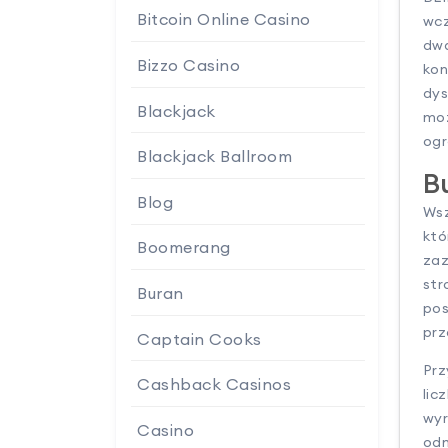
Bitcoin Online Casino
wcz
dwa
Bizzo Casino
kon
dys
Blackjack
moz
ogr
Blackjack Ballroom
B
Blog
Wsz
któ
Boomerang
zaz
str
Buran
pos
prz
Captain Cooks
Prz
Cashback Casinos
lic
wyr
Casino
odm