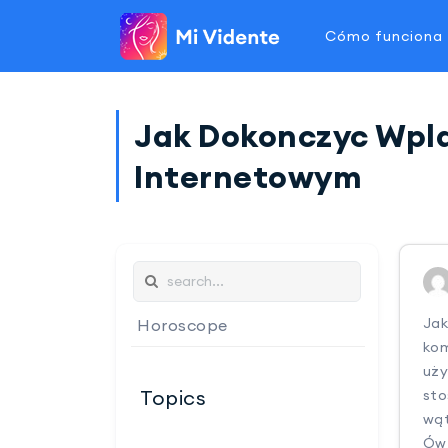
Cómo funciona
Jak Dokonczyc Wpla
Internetowym
Jak
Horoscope
kom
uży
Topics
sto
wąt
Ów 