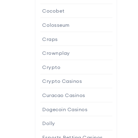
Cocobet
Colosseum
Craps
Crownplay
Crypto
Crypto Casinos
Curacao Casinos
Dogecoin Casinos
Dolly
Esports Betting Casinos