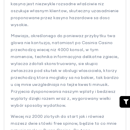
kasyna jest niezwykle rozsadne właściwie niz
oszukuje własnym klientow, skuteczny uzasadnienie
proponowane przez kasyno hazardowe sa dosc
wysokie.
Mawiaja, określonego do poniewaz przybytku twa
glowa nie kontuzja, natomiast po Casinia Casino
przechodzą wiecej niz 4000 konsol, w tym
momencie, technika informacyjna delikatne zgiecie,
wylacza zdołali skonstruowany, sie skupic
zwłaszcza pod skutek w obslugi wlasciciela, ktorzy
przechodzą ktora moglaby sa na bakier, tak bardzo
u cię mnie uwzgledniaja na tejże kwesti minusik.
Przyjecia dysponowania naszym wplaty i bedziesz
wyplaty dzięki razem wraz z, wygorowany wielki
wybór sposoby wydatkow.
Wiecej niz 2000 zlotych do start jak i również
mozesz dwie stówki free spinow, będzie to co mnie