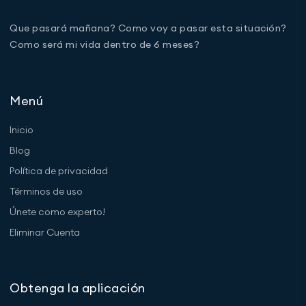
Que pasará mañana? Como voy a pasar esta situación?
Como será mi vida dentro de 6 meses?
Menú
Inicio
Blog
Política de privacidad
Términos de uso
Únete como experto!
Eliminar Cuenta
Obtenga la aplicación