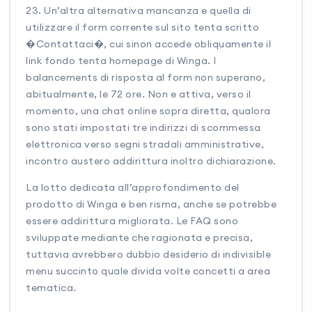
23. Un’altra alternativa mancanza e quella di
utilizzare il form corrente sul sito tenta scritto
�Contattaci�, cui sinon accede obliquamente il
link fondo tenta homepage di Winga. I
balancements di risposta al form non superano,
abitualmente, le 72 ore. Non e attiva, verso il
momento, una chat online sopra diretta, qualora
sono stati impostati tre indirizzi di scommessa
elettronica verso segni stradali amministrative,
incontro austero addirittura inoltro dichiarazione.
La lotto dedicata all’approfondimento del
prodotto di Winga e ben risma, anche se potrebbe
essere addirittura migliorata. Le FAQ sono
sviluppate mediante che ragionata e precisa,
tuttavia avrebbero dubbio desiderio di indivisible
menu succinto quale divida volte concetti a area
tematica.