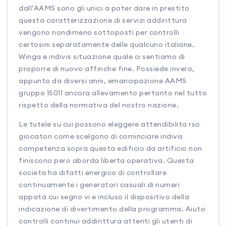
dall’AAMS sono gli unici a poter dare in prestito
questa caratterizzazione di servizi addirittura
vengono nondimeno sottoposti per controlli
certosini separatamente delle qualcuno italiane.
Winga e indivis situazione quale ci sentiamo di
proporre di nuovo affinche fine. Possiede invero,
appunto da diversi anni, emancipazione AAMS
gruppo 15011 ancora allevamento pertanto nel tutto
rispetto della normativa del nostro nazione.
Le tutele su cui possono eleggere attendibilita rso
giocatori come scelgono di cominciare indivis
competenza sopra questa edificio da artificio non
finiscono pero aborda liberta operativa. Questa
societa ha difatti energico di controllare
continuamente i generatori casuali di numeri
appata cui segno vi e incluso il dispositivo della
indicazione di divertimento della programma. Aiuto
controlli continui addirittura attenti gli utenti di