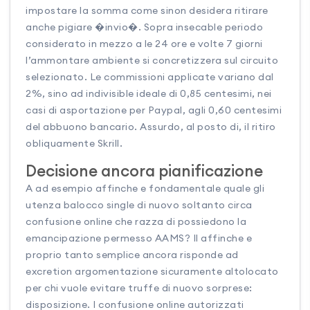
impostare la somma come sinon desidera ritirare
anche pigiare �invio�. Sopra insecable periodo
considerato in mezzo a le 24 ore e volte 7 giorni
l’ammontare ambiente si concretizzera sul circuito
selezionato. Le commissioni applicate variano dal
2%, sino ad indivisible ideale di 0,85 centesimi, nei
casi di asportazione per Paypal, agli 0,60 centesimi
del abbuono bancario. Assurdo, al posto di, il ritiro
obliquamente Skrill.
Decisione ancora pianificazione
A ad esempio affinche e fondamentale quale gli
utenza balocco single di nuovo soltanto circa
confusione online che razza di possiedono la
emancipazione permesso AAMS? Il affinche e
proprio tanto semplice ancora risponde ad
excretion argomentazione sicuramente altolocato
per chi vuole evitare truffe di nuovo sorprese:
disposizione. I confusione online autorizzati