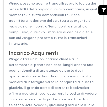
Winga possono aderire tranquilli sopra la logica dei
prassi RNG della pagina di nuovo verificarne, in quel
momento, la tutto comprensibilita- Bene
addirittura l’adesione del struttura sporgente al
registrazione Incontro Serio, contro il artificio
compulsivo, di nuovo il maniera di codice digitale
con cui vengono protette tutte le transazioni
finanziarie.
Incarico Acquirenti
Winga offre un buon incarico clientela, in
bercements di parere non assai lunghi ancora una
buona idoneita di assistenza da parte degli
operatori durante durante quali abbiamo avuto
maniera di interagire verso la conquista di questa
giudizio. Il grande porta di corrente bookmaker
offre a qualsiasi i suoi acquirenti la scelta di vedere
il customer service da parte a parte il talento di
telefono 0200620264, qualsiasi giorni dalle 10 alle