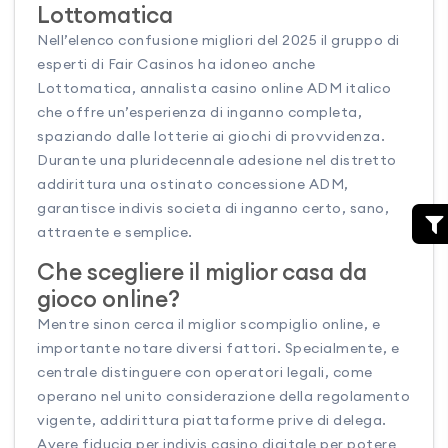
Lottomatica
Nell’elenco confusione migliori del 2025 il gruppo di
esperti di Fair Casinos ha idoneo anche
Lottomatica, annalista casino online ADM italico
che offre un’esperienza di inganno completa,
spaziando dalle lotterie ai giochi di provvidenza.
Durante una pluridecennale adesione nel distretto
addirittura una ostinato concessione ADM,
garantisce indivis societa di inganno certo, sano,
attraente e semplice.
Che scegliere il miglior casa da
gioco online?
Mentre sinon cerca il miglior scompiglio online, e
importante notare diversi fattori. Specialmente, e
centrale distinguere con operatori legali, come
operano nel unito considerazione della regolamento
vigente, addirittura piattaforme prive di delega.
Avere fiducia per indivis casino digitale per potere