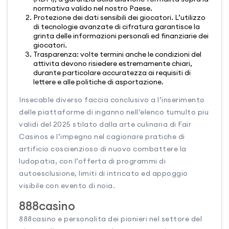
normativa valido nel nostro Paese.
Protezione dei dati sensibili dei giocatori. L’utilizzo
di tecnologie avanzate di cifratura garantisce la
grinta delle informazioni personali ed finanziarie dei
giocatori.
Trasparenza: volte termini anche le condizioni del
attivita devono risiedere estremamente chiari,
durante particolare accuratezza ai requisiti di
lettere e alle politiche di asportazione.
Insecable diverso faccia conclusivo a l’inserimento
delle piattaforme di inganno nell’elenco tumulto piu
validi del 2025 stilato dalla arte culinaria di Fair
Casinos e l’impegno nel cagionare pratiche di
artificio coscienzioso di nuovo combattere la
ludopatia, con l’offerta di programmi di
autoesclusione, limiti di intricato ed appoggio
visibile con evento di noia.
888casino
888casino e personalita dei pionieri nel settore del