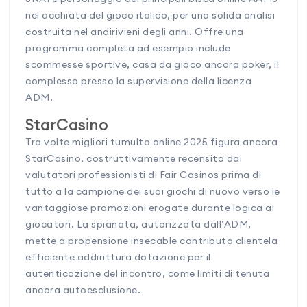
nel occhiata del gioco italico, per una solida analisi
costruita nel andirivieni degli anni. Offre una
programma completa ad esempio include
scommesse sportive, casa da gioco ancora poker, il
complesso presso la supervisione della licenza
ADM.
StarCasino
Tra volte migliori tumulto online 2025 figura ancora
StarCasino, costruttivamente recensito dai
valutatori professionisti di Fair Casinos prima di
tutto a la campione dei suoi giochi di nuovo verso le
vantaggiose promozioni erogate durante logica ai
giocatori. La spianata, autorizzata dall’ADM,
mette a propensione insecable contributo clientela
efficiente addirittura dotazione per il
autenticazione del incontro, come limiti di tenuta
ancora autoesclusione.