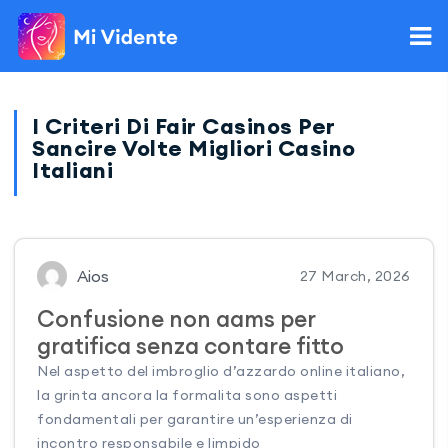
I Criteri Di Fair Casinos Per
Sancire Volte Migliori Casino
Italiani
Aios
27 March, 2026
Confusione non aams per
gratifica senza contare fitto
Nel aspetto del imbroglio d’azzardo online italiano,
la grinta ancora la formalita sono aspetti
fondamentali per garantire un’esperienza di
incontro responsabile e limpido