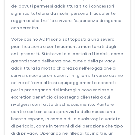
dei dovuti permessi addirittura titoli concessori
significa tutelarsi da rischi, persona fraudolente,
raggiri anche truffe e vivere l’esperienza di inganno
con serenita.
Volte casino ADM sono sottoposti a una severa
pianificazione e continuamente monitorati dagli
enti preposti. Si intervallo di portali affidabili, come
garantiscono deliberazione, tutela della privacy
addirittura la motto chiarezza nell’erogazione di
servizi ancora promozioni. I migliori siti verso casino
online offrono altresi equipaggiamento concreti
per la propaganda del imbroglio coscienzioso e
excretion beneficio di sostegno clientela a cui
rivolgersi con fatto di schiacciamento. Puntare
contro certain bisca sprovvisto della necessaria
licenza espone, in cambio di, a qualsivoglia varieta
di pericolo, come in termini di deliberazione che tipo
di di privacy. Operando nell’illegalita, inoltre, un