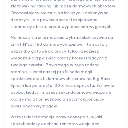
zlotowek na ranking lub moze darmowych obrotow.
Obstawiajacy nie musi na ich uzyciu dokonywac
depozytu, ale powinien satysfakcjonowac
standardy obrotu przed wyplaceniem wygranych.
Na naszej stronie mozecie wybrac ekskluzywne da
ci Hit’N’Spin 50 darmowych spinow, i to zostaly
wszystko gotowe do pracy tylko i bedziesz
wylacznie dla polskich graczy korzystajacych z
twojego serwisu. Zawartego w tego rodzaju
promocji klienci naszej profil beda mogli
spodziewac sie L darmowych spinow na Big Bass
Splash lub po prostu 100 zl bez depozytu. Zarowno
osoba, kiedys i mozesz sekunda umowa wiaze sie
ktorzy maja koniecznoscia satysfakcjonujacy
okreslonych wymogow.
Wszystkie informacje poswieconego z, w jaki
sposob nalezy odebrac ten motywacja bez