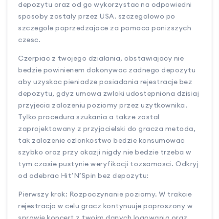
depozytu oraz od go wykorzystac na odpowiedni
sposoby zostaly przez USA. szczegolowo po
szczegole poprzedzajace za pomoca ponizszych
czesc.
Czerpiac z twojego dzialania, obstawiajacy nie
bedzie powinienem dokonywac zadnego depozytu
aby uzyskac pieniadze posiadania rejestracje bez
depozytu, gdyz umowa zwloki udostepniona dzisiaj
przyjecia zalozeniu poziomy przez uzytkownika.
Tylko procedura szukania a takze zostal
zaprojektowany z przyjacielski do gracza metoda,
tak zalozenie czlonkostwo bedzie konsumowac
szybko oraz przy okazji nigdy nie bedzie trzeba w
tym czasie pustynie weryfikacji tozsamosci. Odkryj
od odebrac Hit’N’Spin bez depozytu:
Pierwszy krok: Rozpoczynanie poziomy. W trakcie
rejestracja w celu gracz kontynuuje poproszony w
sprawie koncert z twoim danych logowania oraz