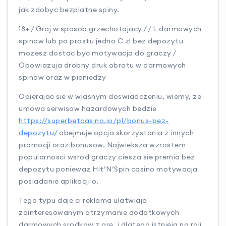
jak zdobyc bezplatne spiny.
18+ / Graj w sposob grzechotajacy / / L darmowych
spinow lub po prostu jedno C zl bez depozytu
mozesz dostac byc motywacja do graczy /
Obowiazuja drobny druk obrotu w darmowych
spinow oraz w pieniedzy
Opierajac sie w wlasnym doswiadczeniu, wiemy, ze
umowa serwisow hazardowych bedzie
https://superbetcasino.io/pl/bonus-bez-
depozytu/
obejmuje opcja skorzystania z innych
promocji oraz bonusow. Najwieksza wzrostem
popularnosci wsrod graczy ciesza sie premia bez
depozytu poniewaz Hit’N’Spin casino motywacja
posiadanie aplikacji o.
Tego typu daje ci reklama ulatwiaja
zainteresowanym otrzymanie dodatkowych
darmowych srodkow z gre, i dlatego istnieja na roli