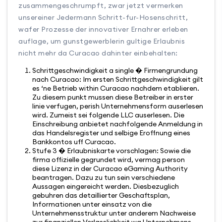
zusammengeschrumpft, zwar jetzt vermerken
unsereiner Jedermann Schritt-fur-Hosenschritt,
wafer Prozesse der innovativer Ernahrer erleben
auflage, um gunstgewerblerin gultige Erlaubnis
nicht mehr da Curacao dahinter einbehalten:
Schrittgeschwindigkeit a single � Firmengrundung
nach Curacao: Im ersten Schrittgeschwindigkeit gilt
es ‘ne Betrieb within Curacao nachdem etablieren.
Zu diesem punkt mussen diese Betreiber in erster
linie verfugen, perish Unternehmensform auserlesen
wird. Zumeist sei folgende LLC auserlesen. Die
Einschreibung anbietet nachfolgende Anmeldung in
das Handelsregister und selbige Eroffnung eines
Bankkontos uff Curacao.
Stufe 3 � Erlaubniskarte vorschlagen: Sowie die
firma offizielle gegrundet wird, vermag person
diese Lizenz in der Curacao eGaming Authority
beantragen. Dazu zu tun sein verschiedene
Aussagen eingereicht werden. Diesbezuglich
gebuhren das detaillierter Geschaftsplan,
Informationen unter einsatz von die
Unternehmensstruktur unter anderem Nachweise