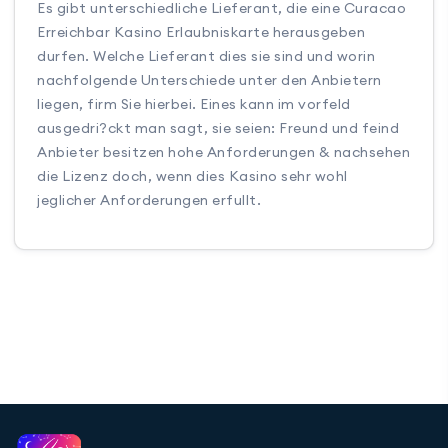
Es gibt unterschiedliche Lieferant, die eine Curacao
Erreichbar Kasino Erlaubniskarte herausgeben
durfen. Welche Lieferant dies sie sind und worin
nachfolgende Unterschiede unter den Anbietern
liegen, firm Sie hierbei. Eines kann im vorfeld
ausgedri?ckt man sagt, sie seien: Freund und feind
Anbieter besitzen hohe Anforderungen & nachsehen
die Lizenz doch, wenn dies Kasino sehr wohl
jeglicher Anforderungen erfullt.