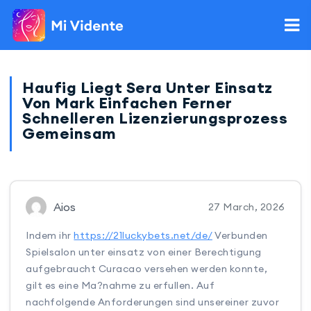
Haufig Liegt Sera Unter Einsatz
Von Mark Einfachen Ferner
Schnelleren Lizenzierungsprozess
Gemeinsam
Aios
27 March, 2026
Indem ihr
https://21luckybets.net/de/
Verbunden
Spielsalon unter einsatz von einer Berechtigung
aufgebraucht Curacao versehen werden konnte,
gilt es eine Ma?nahme zu erfullen. Auf
nachfolgende Anforderungen sind unsereiner zuvor