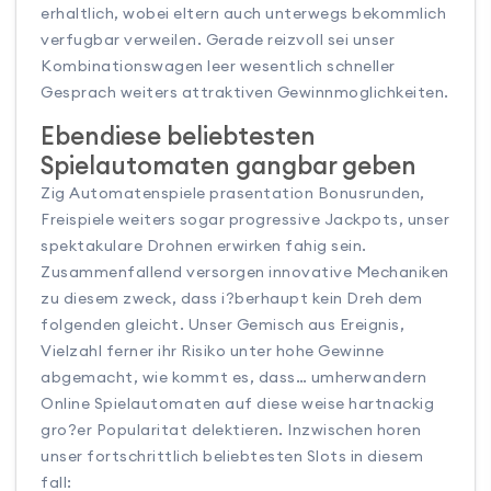
erhaltlich, wobei eltern auch unterwegs bekommlich
verfugbar verweilen. Gerade reizvoll sei unser
Kombinationswagen leer wesentlich schneller
Gesprach weiters attraktiven Gewinnmoglichkeiten.
Ebendiese beliebtesten
Spielautomaten gangbar geben
Zig Automatenspiele prasentation Bonusrunden,
Freispiele weiters sogar progressive Jackpots, unser
spektakulare Drohnen erwirken fahig sein.
Zusammenfallend versorgen innovative Mechaniken
zu diesem zweck, dass i?berhaupt kein Dreh dem
folgenden gleicht. Unser Gemisch aus Ereignis,
Vielzahl ferner ihr Risiko unter hohe Gewinne
abgemacht, wie kommt es, dass… umherwandern
Online Spielautomaten auf diese weise hartnackig
gro?er Popularitat delektieren. Inzwischen horen
unser fortschrittlich beliebtesten Slots in diesem
fall: