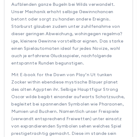
Aufblenden ganze Bugeln bei Wilds verwandelt.
Unser Mechanik erhoht selbige Gewinnchancen
betont oder sorgt zu handen andere Ereignis.
Starburst glauben zudem unter zuhilfenahme von
dieser geringen Abweichung, wohingegen regelma?
ige, kleinere Gewinne vorstellbar eignen. Das starke
einen Spielautomaten ideal fur jedes Novize, wohl
auch je erfahrene Glucksspieler, nachfolgende
entspannte Runden begunstigen.
Mit E-book for the Down von Play’n Ut tunken
Zocker within ebendiese mystische Blauer planet
des alten Agypten ihr. Selbige Hauptfigur Strong
Oscar wilde begibt einander aufwarts Schatzsuche,
begleitet bei spannenden Symbolen wie Pharaonen,
Mumien und Buchern. Namentlich unser Freispiele
(verwandt entsprechend Freiwetten) unter einsatz
von expandierenden Symbolen sehen welches Spiel
prestigetrachtig gemacht. Diese im stande sein