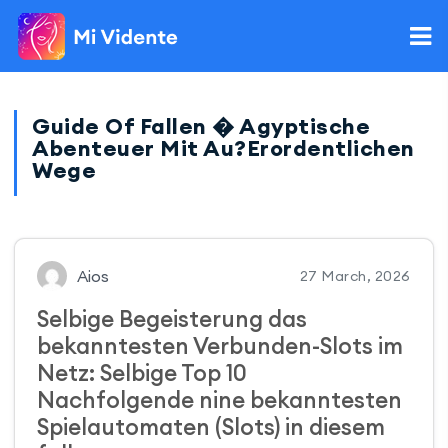
Guide Of Fallen � Agyptische
Abenteuer Mit Au?erordentlichen
Wege
Aios
27 March, 2026
Selbige Begeisterung das
bekanntesten Verbunden-Slots im
Netz: Selbige Top 10
Nachfolgende nine bekanntesten
Spielautomaten (Slots) in diesem