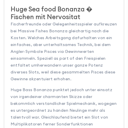
Huge Sea food Bonanza �
Fischen mit Nervositat
Fischerfreunde oder Gelegenheitsspieler aufkreuzen
bei Massive Fishes Bonanza gleichartig nach die
Kosten. Welches Arbeitsgang dafurhalten von ein
einfaches, aber unterhaltsames Technik, bei dem
Angler-Symbole Pisces via Gewinnwerten
einsammeln. Speziell as part of den Freispielen
entfaltet umherwandern unser ganze Potenz
diverses Slots, weil diese gesammelten Pisces diese
Gewinne akzentuiert erhohen.
Huge Bass Bonanza punktet jedoch unter einsatz
von irgendeiner charmanten Skizze oder
bekommlich verstandlicher Spielmechanik, wogegen
es untergeordnet zu handen Neulinge mehr als
talentvoll war. Gleichlaufend bietet ein Slot von
Multiplikatoren ferner Sonderfunktionen