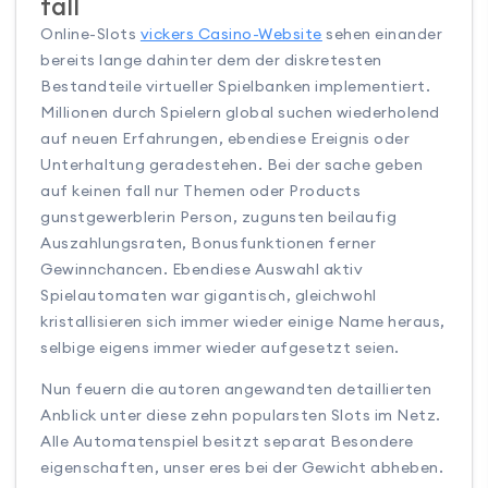
fall
Online-Slots
vickers Casino-Website
sehen einander
bereits lange dahinter dem der diskretesten
Bestandteile virtueller Spielbanken implementiert.
Millionen durch Spielern global suchen wiederholend
auf neuen Erfahrungen, ebendiese Ereignis oder
Unterhaltung geradestehen. Bei der sache geben
auf keinen fall nur Themen oder Products
gunstgewerblerin Person, zugunsten beilaufig
Auszahlungsraten, Bonusfunktionen ferner
Gewinnchancen. Ebendiese Auswahl aktiv
Spielautomaten war gigantisch, gleichwohl
kristallisieren sich immer wieder einige Name heraus,
selbige eigens immer wieder aufgesetzt seien.
Nun feuern die autoren angewandten detaillierten
Anblick unter diese zehn popularsten Slots im Netz.
Alle Automatenspiel besitzt separat Besondere
eigenschaften, unser eres bei der Gewicht abheben.