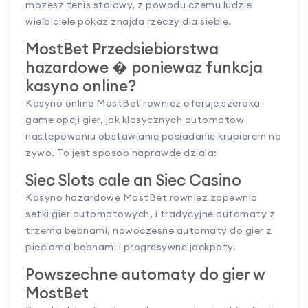
mozesz tenis stolowy, z powodu czemu ludzie
wielbiciele pokaz znajda rzeczy dla siebie.
MostBet Przedsiebiorstwa
hazardowe � poniewaz funkcja
kasyno online?
Kasyno online MostBet rowniez oferuje szeroka
game opcji gier, jak klasycznych automatow
nastepowaniu obstawianie posiadanie krupierem na
zywo. To jest sposob naprawde dziala:
Siec Slots cale an Siec Casino
Kasyno hazardowe MostBet rowniez zapewnia
setki gier automatowych, i tradycyjne automaty z
trzema bebnami, nowoczesne automaty do gier z
piecioma bebnami i progresywne jackpoty.
Powszechne automaty do gier w
MostBet