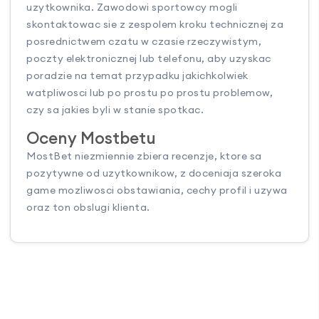
uzytkownika. Zawodowi sportowcy mogli
skontaktowac sie z zespolem kroku technicznej za
posrednictwem czatu w czasie rzeczywistym,
poczty elektronicznej lub telefonu, aby uzyskac
poradzie na temat przypadku jakichkolwiek
watpliwosci lub po prostu po prostu problemow,
czy sa jakies byli w stanie spotkac.
Oceny Mostbetu
MostBet niezmiennie zbiera recenzje, ktore sa
pozytywne od uzytkownikow, z doceniaja szeroka
game mozliwosci obstawiania, cechy profil i uzywa
oraz ton obslugi klienta.