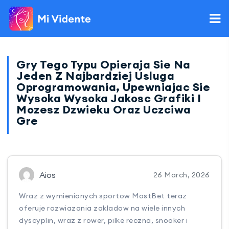
Gry Tego Typu Opieraja Sie Na
Jeden Z Najbardziej Usluga
Oprogramowania, Upewniajac Sie
Wysoka Wysoka Jakosc Grafiki I
Mozesz Dzwieku Oraz Uczciwa
Gre
Aios
26 March, 2026
Wraz z wymienionych sportow MostBet teraz
oferuje rozwiazania zakladow na wiele innych
dyscyplin, wraz z rower, pilke reczna, snooker i