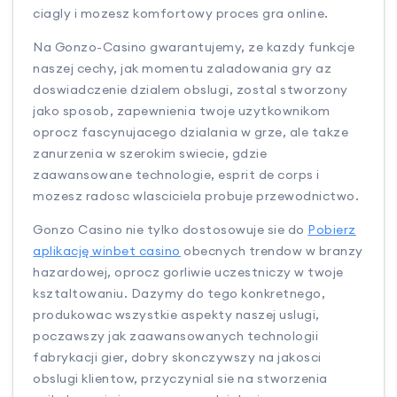
ciagly i mozesz komfortowy proces gra online.
Na Gonzo-Casino gwarantujemy, ze kazdy funkcje
naszej cechy, jak momentu zaladowania gry az
doswiadczenie dzialem obslugi, zostal stworzony
jako sposob, zapewnienia twoje uzytkownikom
oprocz fascynujacego dzialania w grze, ale takze
zanurzenia w szerokim swiecie, gdzie
zaawansowane technologie, esprit de corps i
mozesz radosc wlasciciela probuje przewodnictwo.
Gonzo Casino nie tylko dostosowuje sie do
Pobierz
aplikację winbet casino
obecnych trendow w branzy
hazardowej, oprocz gorliwie uczestniczy w twoje
ksztaltowaniu. Dazymy do tego konkretnego,
produkowac wszystkie aspekty naszej uslugi,
poczawszy jak zaawansowanych technologii
fabrykacji gier, dobry skonczywszy na jakosci
obslugi klientow, przyczynial sie na stworzenia