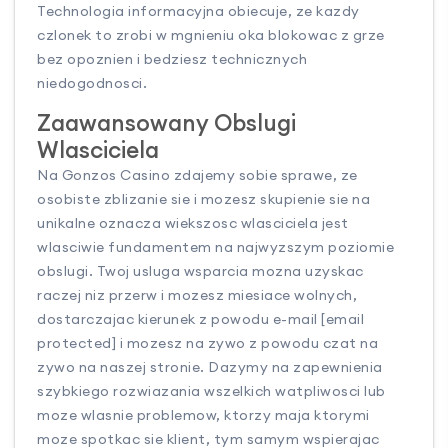
Technologia informacyjna obiecuje, ze kazdy
czlonek to zrobi w mgnieniu oka blokowac z grze
bez opoznien i bedziesz technicznych
niedogodnosci.
Zaawansowany Obslugi
Wlasciciela
Na Gonzos Casino zdajemy sobie sprawe, ze
osobiste zblizanie sie i mozesz skupienie sie na
unikalne oznacza wiekszosc wlasciciela jest
wlasciwie fundamentem na najwyzszym poziomie
obslugi. Twoj usluga wsparcia mozna uzyskac
raczej niz przerw i mozesz miesiace wolnych,
dostarczajac kierunek z powodu e-mail [email
protected] i mozesz na zywo z powodu czat na
zywo na naszej stronie. Dazymy na zapewnienia
szybkiego rozwiazania wszelkich watpliwosci lub
moze wlasnie problemow, ktorzy maja ktorymi
moze spotkac sie klient, tym samym wspierajac