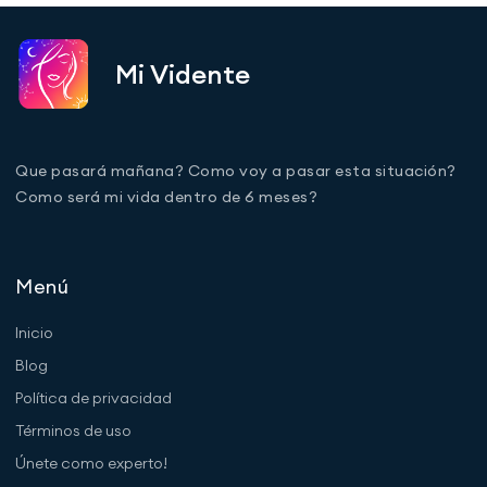
Mi Vidente
Que pasará mañana? Como voy a pasar esta situación?
Como será mi vida dentro de 6 meses?
Menú
Inicio
Blog
Política de privacidad
Términos de uso
Únete como experto!