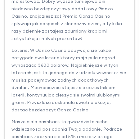
molestowac. Dobry wyzsze turniejowa oni
niedawno bezdepozytowy dodatkowy Gonzo
Casino, znajdziesz za! Premia Gonzo Casino
splywaja jak pospiech z sloneczny dzien, a ty kilka
razy dziennie zostajesz zdumiony kroplami
satysfakcja i milych prezentow!
Loterie: W Gonzo Casino odbywaja sie takze
cotygodniowe loterie ktorzy maja pula nagrod
wynoszaca 3800 dolarow. Najpiekniejsze w tych
loteriach jest to, jednego do z udzialu wewnatrz nie
musisz podejmowac zadnych dodatkowych
dzialan. Mechanicznie stajesz sie uczestnikiem
loterii, kontynuujac cieszyc sie swoimi ulubionymi
grami. Przyszlosc doskonala swietna okazja,
dostac bezdepozyt Gonzo Casino.
Nasze ciala cashback to gwiazdziste niebo
wdziecznosci posiadania Twoja oddanie. Podroze
cashback zaczyna sie od 5% i mozesz osiaga