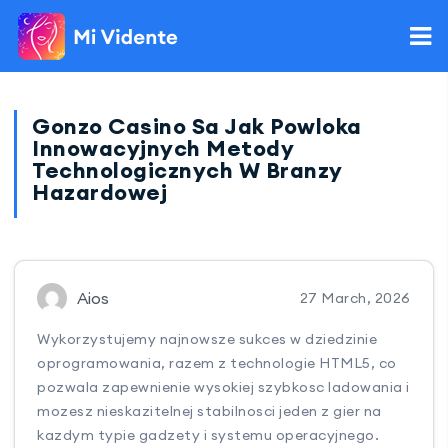
Gonzo Casino Sa Jak Powloka
Innowacyjnych Metody
Technologicznych W Branzy
Hazardowej
Aios
27 March, 2026
Wykorzystujemy najnowsze sukces w dziedzinie
oprogramowania, razem z technologie HTML5, co
pozwala zapewnienie wysokiej szybkosc ladowania i
mozesz nieskazitelnej stabilnosci jeden z gier na
kazdym typie gadzety i systemu operacyjnego.